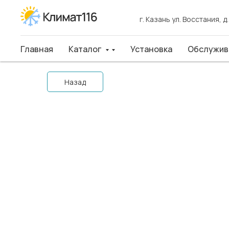
г. Казань ул. Восстания, д
г. Казань ул. Восстания, д
Главная
Главная
Каталог
Каталог
Установка
Установка
Обслуживан
Обслужив
Назад