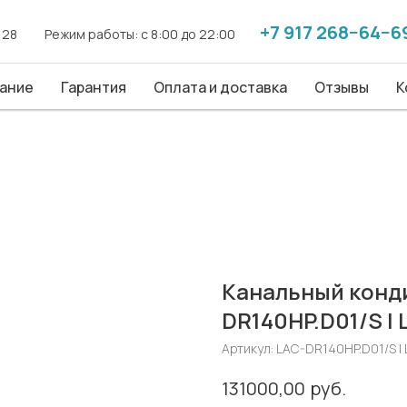
+7 917 268−64−6
+7 917 268−64−6
. 28
. 28
------
------
Режим работы: с 8:00 до 22:00
Режим работы: с 8:00 до 22:00
------
------
ие
ание
Гарантия
Гарантия
Оплата и доставка
Оплата и доставка
Отзывы
Отзывы
Конт
К
Канальный конди
DR140HP.D01/S |
Артикул:
LAC-DR140HP.D01/S |
руб.
131000,00