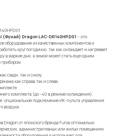
R140HP.D01
i (Фунай) Dragon LAC-DR140HP.D01
– это
ое оборудование из качественных компонентов и
работать круглогодично, так как охлаждает и нагревает
ду в жаркие дни, а зимой может стать еще одним
 прибором.
ак сзади, так и снизу.
енажа как справа так и слева.
омплекте.
него комплекта (до -40 в режиме охлаждения).
е, опциональное подключение ИК-пульта управления.
о воздуха.
в Dragon от японского бренда Funai оптимально
мерческих, административных или жилых помещениях.
адежности оборудования и использует для