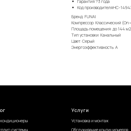
Гарантия ?3 года
Код производителяНС-1494
Бренд: FUNAI
Компрессор: Классический (On-
Площадь помещения: до 144 м
Тип установки: Канальный
Цвет: Серый
Энергоэффективность: А
ог
Услуги
 кондиционеры
Установка и монтаж
сплит-системы
Обслуживание
кондиционеров