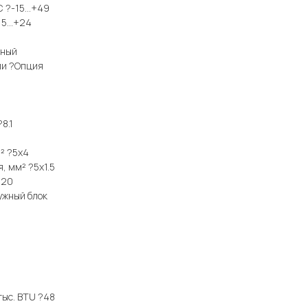
°С ?-15…+49
15...+24
ьный
ии ?Опция
8.1
² ?5x4
, мм² ?5x1.5
?20
ужный блок
тыс. BTU ?48