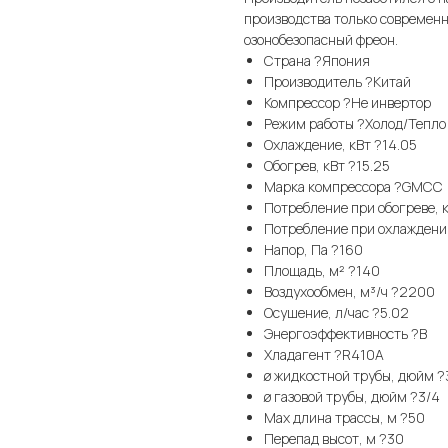
производства только современ
озонобезопасный фреон.
Страна ?Япония
Производитель ?Китай
Компрессор ?Не инвертор
Режим работы ?Холод/Тепло
Охлаждение, кВт ?14.05
Обогрев, кВт ?15.25
Марка компрессора ?GMCC 
Потребление при обогреве, 
Потребление при охлаждении
Напор, Па ?160
Площадь, м² ?140
Воздухообмен, м³/ч ?2200
Осушение, л/час ?5.02
Энергоэффективность ?B
Хладагент ?R410A
ø жидкостной трубы, дюйм ?
ø газовой трубы, дюйм ?3/4
Max длина трассы, м ?50
Перепад высот, м ?30