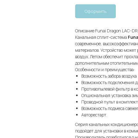
Оформить
Описание Funai Dragon LAC-D
Канальная сплит-система
Funa
современное, высокоэффективн
материалов. Устройство может 
воздух. Летом обеспечит прохла
дополнительным отопительным
Особенности и преимущества:
Возможность забора воздуха к
Возможность подключения др
Противопылевой фильтр в к
Опциональная установка зим
Проводной пульт в комплект
Возможность подмеса свежег
Авторестарт.
Серия канальных кондиционеро
подойдет для установки в ком
Производитель позаботился о н