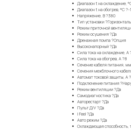
Диапазон t на охлаждение, 
Диапазон t на обогрев, °С ?-
Напряжение, В ?380
Тип установки ?Горизонтал
Режим приточной вентиляц
Режим осушения ?Да
Дренажная помпа ?Опция
Высоконапорный ?Да
Сила тока на охлаждение, А ?
Сила тока на обогрев, А ?8
Сечение кабеля питания, мм
Сечения межблочного кабеля
Автомат токовой защиты, A 
Подключение питания ?Нар
Режим вентиляции ?Да
Самодиагностика ?Да
Авторестарт ?Да
Пульт Д/У ?Да
I Feel ?Да
Авто режим ?Да
Охлаждающая способность, 