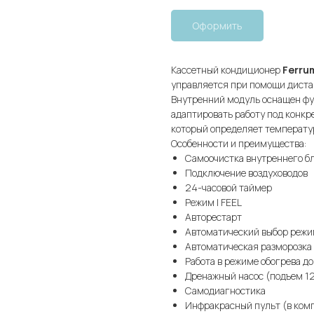
Оформить
Кассетный кондиционер
Ferru
управляется при помощи дистан
Внутренний модуль оснащен фу
адаптировать работу под конкре
который определяет температур
Особенности и преимущества:
Самоочистка внутреннего б
Подключение воздуховодов
24-часовой таймер
Режим I FEEL
Авторестарт
Автоматический выбор реж
Автоматическая разморозка
Работа в режиме обогрева до
Дренажный насос (подъем 1
Самодиагностика
Инфракрасный пульт (в ком