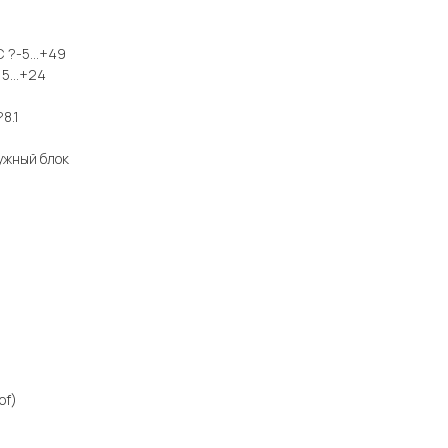
С ?-5...+49
15...+24
8.1
ужный блок
of)
2