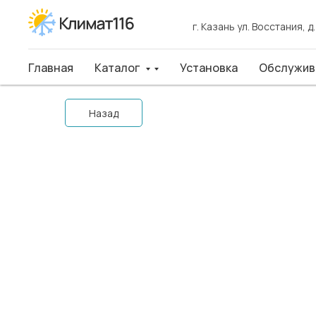
г. Казань ул. Восстания, д
г. Казань ул. Восстания, д
Главная
Главная
Каталог
Каталог
Установка
Установка
Обслуживан
Обслужив
Назад