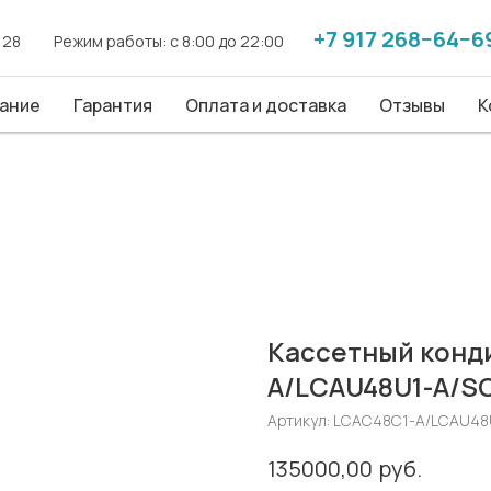
+7 917 268−64−6
+7 917 268−64−6
. 28
. 28
------
------
Режим работы: с 8:00 до 22:00
Режим работы: с 8:00 до 22:00
------
------
ие
ание
Гарантия
Гарантия
Оплата и доставка
Оплата и доставка
Отзывы
Отзывы
Конт
К
Кассетный конд
A/LCAU48U1-A/S
Артикул:
LCAC48C1-A/LCAU48
руб.
135000,00