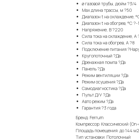
ø газовой трубы, дюйм ?3/4
Max длина трассы, м ?50
Диапазон t на охлаждение, °
Диапазон t на обогрев, °С ?-
Напряжение, В ?220
Сила тока на охлаждение, А ?
Сила тока на обогрев, А ?8
Подключение питания ?Нар
Кругопоточный ?Да
Дренажная помпа ?Да
Панель ?Да
Режим вентиляции ?Да
Режим осушения ?Да
Самодиагностика ?Да
Пульт Д/У ?Да
Авто режим ?Да
Гарантия ?3 года
Бренд: Ferrum
Компрессор: Классический (On-
Площадь помещения: до 144 м
Тип установки: Потолочный