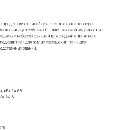
m представляет линейку кассетных кондиционеров
мышленные устройства обладают высокой надежностью
обходимым набором функций для создания приятного
подходит как для жилых помещений, так и для
водственных зданий.
, кВт ?4.68
кВт ?4.6
3/8