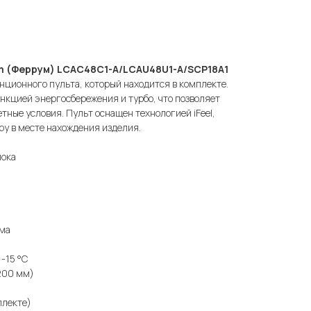
m (Феррум) LCAC48C1-A/LCAU48U1-A/SCP18A1
ционного пульта, который находится в комплекте.
нкцией энергосбережения и турбо, что позволяет
тные условия. Пульт оснащен технологией iFeel,
у в месте нахождения изделия.
лока
има
 -15 °С
200 мм)
плекте)