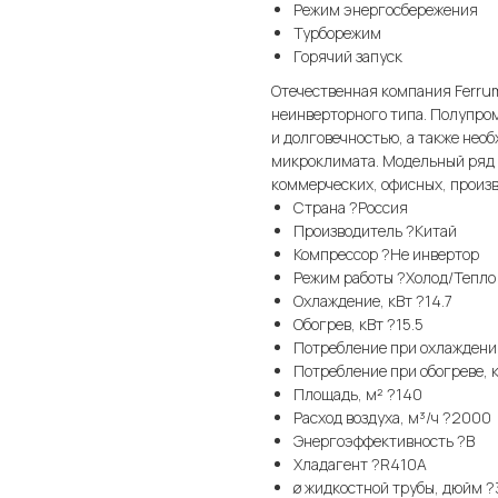
Режим энергосбережения
Турборежим
Горячий запуск
Отечественная компания Ferru
неинверторного типа. Полупро
и долговечностью, а также не
микроклимата. Модельный ряд 
коммерческих, офисных, произ
Страна ?Россия
Производитель ?Китай
Компрессор ?Не инвертор
Режим работы ?Холод/Тепло
Охлаждение, кВт ?14.7
Обогрев, кВт ?15.5
Потребление при охлаждении
Потребление при обогреве, 
Площадь, м² ?140
Расход воздуха, м³/ч ?2000
Энергоэффективность ?B
Хладагент ?R410A
ø жидкостной трубы, дюйм ?