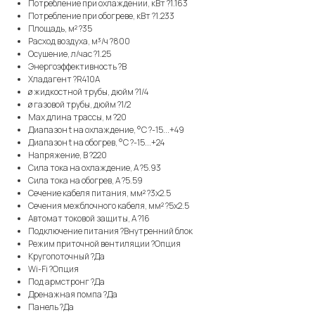
Потребление при охлаждении, кВт ?1.163
Потребление при обогреве, кВт ?1.233
Площадь, м² ?35
Расход воздуха, м³/ч ?800
Осушение, л/час ?1.25
Энергоэффективность ?B
Хладагент ?R410A
ø жидкостной трубы, дюйм ?1/4
ø газовой трубы, дюйм ?1/2
Max длина трассы, м ?20
Диапазон t на охлаждение, °С ?-15...+49
Диапазон t на обогрев, °С ?-15...+24
Напряжение, В ?220
Сила тока на охлаждение, А ?5.93
Сила тока на обогрев, А ?5.59
Сечение кабеля питания, мм² ?3x2.5
Сечения межблочного кабеля, мм² ?5x2.5
Автомат токовой защиты, A ?16
Подключение питания ?Внутренний блок
Режим приточной вентиляции ?Опция
Кругопоточный ?Да
Wi-Fi ?Опция
Под армстронг ?Да
Дренажная помпа ?Да
Панель ?Да