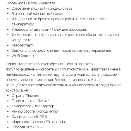
Особенности и преимущества:
Современный дизайн кондиционера.
Встроенный дренажный насос.
ЖК-дисплей отображает режим работы и установленную
температуру.
Универсальный внешний блок для всех серий.
Флокированное покрытие жалюзи исключает образование на них
конденсата.
Авторестарт.
Опциональное подключение проводного пульта управления.
Wi-Fi (опция).
Серия Dragon от японского бренда Funai относится к
полупромышленным кассетным сплит-системам. Представленные в
линейке модели отличаются друг от друга мощностью и площадью
обслуживаемого помещения. Все кондиционеры этой серии
оснащаются высокопроизводительным компрессором и продуманной
конструкцией
Страна ?Япония
Производитель ?Китай
Компрессор ?Не инвертор
Режим работы ?Холод/Тепло
Охлаждение, кВт ?3.5
Марка компрессора ?Gree Landa
Обогрев, кВт ?3.95