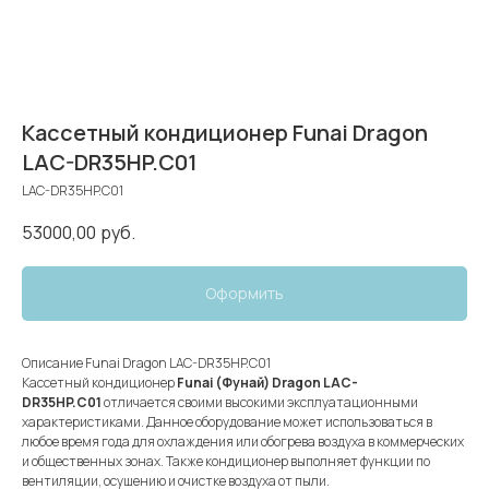
Кассетный кондиционер Funai Dragon
LAC-DR35HP.C01
LAC-DR35HP.C01
53000,00
руб.
Оформить
Описание Funai Dragon LAC-DR35HP.C01
Кассетный кондиционер
Funai (Фунай) Dragon LAC-
DR35HP.C01
отличается своими высокими эксплуатационными
характеристиками. Данное оборудование может использоваться в
любое время года для охлаждения или обогрева воздуха в коммерческих
и общественных зонах. Также кондиционер выполняет функции по
вентиляции, осушению и очистке воздуха от пыли.