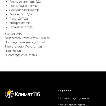
Режим вентиляции ?Да
Режим осушения ?Да
Самодиагностика ?Да
Авторестарт ?Да
Пульт Д/У ?Да
Авто режим ?Да
Гарантия ?3 года
Бренд: FUNAI
Компрессор: Классический (On-of)
Площадь помещения: до 36 м2
Тип установки: Потолочный
Цвет: Белый
Энергоэффективность: А
Каталог
Бытовые кондиционеры
Мульти сплит-системы