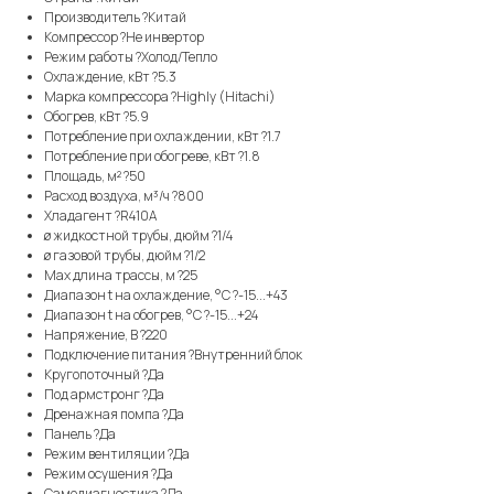
Производитель ?Китай
Компрессор ?Не инвертор
Режим работы ?Холод/Тепло
Охлаждение, кВт ?5.3
Марка компрессора ?Highly (Hitachi)
Обогрев, кВт ?5.9
Потребление при охлаждении, кВт ?1.7
Потребление при обогреве, кВт ?1.8
Площадь, м² ?50
Расход воздуха, м³/ч ?800
Хладагент ?R410A
ø жидкостной трубы, дюйм ?1/4
ø газовой трубы, дюйм ?1/2
Max длина трассы, м ?25
Диапазон t на охлаждение, °С ?-15...+43
Диапазон t на обогрев, °С ?-15...+24
Напряжение, В ?220
Подключение питания ?Внутренний блок
Кругопоточный ?Да
Под армстронг ?Да
Дренажная помпа ?Да
Панель ?Да
Режим вентиляции ?Да
Режим осушения ?Да
Самодиагностика ?Да