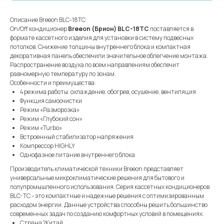
Описание Breeon BLC-18TC
On/Off кондиционер
Breeon (Брион) BLC-18TC
поставляется в
формате кассетного изделия для установки в систему подвесных
потолков. Снижение толщины внутреннего блока и компактная
декоративная панель обеспечили значительное облегчение монтажа.
Распространение воздуха по всем направлениям обеспечит
равномерную температуру по зонам.
Особенности и преимущества:
4 режима работы: охлаждение, обогрев, осушение, вентиляция
Функция самоочистки
Режим «Разморозка»
Режим «Глубокий сон»
Режим «Turbo»
Встроенный стабилизатор напряжения
Компрессор HIGHLY
Однофазное питание внутреннего блока
Производитель климатической техники Breeon представляет
универсальные микроклиматические решения для бытового и
полупромышленного использования. Серия кассетных кондиционеров
BLC-TC - это компактные и надежные решения с оптимизированным
расходом энергии. Данные устройства способны решить большинство
современных задач по созданию комфортных условий в помещениях.
Страна ?Китай