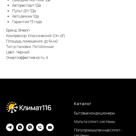
Авторестарт ?Да
Пульт Д/У ?Да
Авто режим ?Да
Гарантия ?3 года
Бренд: Breeon
Компрессор: Классический (On-of)
Площадь помещения: до 54 м2
Тип установки: Потолочный
Цвет: Черный
Энергоэффективность: А
Каталог
Бытовые кондиционеры
Мульти сплит-системы
Полупромышленные сплит-
системы