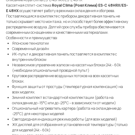
Кассетная сплит-система
Royal Clima (Роял Клима) ES-C 48HRX/ES-
E 48HX
осуществляет работу в режимах охлаждения и обогрева.
Поставляющаяся в комплекте с прибором декоративная панель не
только скрывает место монтажа, но и способствует более эффективному
распределению воздуха. Долгий срок службы прибора обеспечивается
современным оснащением и качественными материалами.
Особенности и преимущества:
Японские технологии
Современный дизайн
ИК-пульт и декоративная панель поставляется в комплекте с
внутренним блоком
Независимое управление жалюзи на кассетных блоках 24k - 60k
(необходим опциональный проводной пульт)
Круговое распределение воздушных потоков на всех кассетных
блоках.
Функция защиты от простуды (температурная компенсация) на
всех моделях.
Зимний комплект в стандартной комплектации (работа на
охлаждение до -15°С или до -25°С – в зависимости от модели)
Опциональный нагреватель картера (работа на охлаждение до
-25°С) для некоторых моделей
Светодиодная индикация режима работы (для всех моделей)
ЖК дисплей для отображения установленной температуры (только
для моделей 24k - 60k)