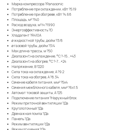
Марка компрессора ?Panasonic
Потребление при охлаждении, кВт ?5.19
Потребление при обогреве, кВт ?4.68
Площадь, м² ?140
Расход воздуха, м³/ч ?1990
Энергоэффективность ?D
Хладагент ?R410A
ø жидкостной трубы, дюйм ?3/8
ø газовой трубы, дюйм ?3/4
Max длина трассы, м ?50
Диапазон t на охлаждение, °С ?-15...+43
Диапазон t на обогрев, °С ?-7...+24
Напряжение, В ?220
Сила тока на охлаждение, А ?9.2
Сила тока на обогрев, А ?8.34
Сечение кабеля питания, мм² ?5x4
Сечения межблочного кабеля, мм² ?6x1.5
Автомат токовой защиты, A ?25
Подключение питания ?Наружный блок
Режим приточной вентиляции ?Да
Кругопоточный ?Да
Дренажная помпа ?Да
Панель ?Да
Режим вентиляции ?Да
Режим осушения ?Да