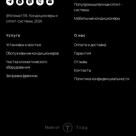
Полупромышленные сплит-
системы
@Климат116. Кондиционеры и
Мобильные кондиционеры
сплит-системы. 2024
Услуги
О нас
Установка и монтаж
Оплата и доставка
Обслуживание
кондиционеров
Гарантия
Чистка климатического
Отзывы
оборудования
Контакты
Заправка фреоном
Политика конфиденциальности
.
Создание сайта Juli S.
Tilda
Made on