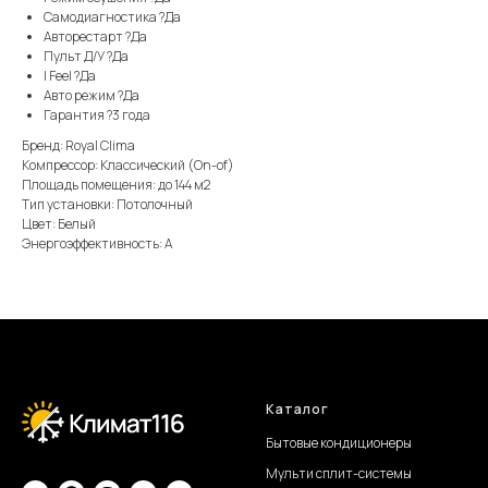
Самодиагностика ?Да
Авторестарт ?Да
Пульт Д/У ?Да
I Feel ?Да
Авто режим ?Да
Гарантия ?3 года
Бренд: Royal Clima
Компрессор: Классический (On-of)
Площадь помещения: до 144 м2
Тип установки: Потолочный
Цвет: Белый
Энергоэффективность: А
Каталог
Бытовые кондиционеры
Мульти сплит-системы