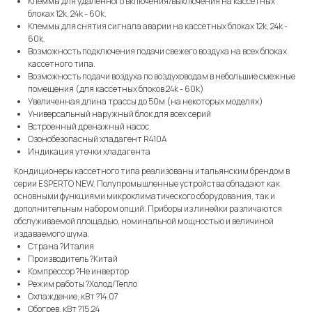
Клеммы для удаленного включения/выключения на кассетных
блоках 12k, 24k - 60k.
Клеммы для снятия сигнала аварии на кассетных блоках 12k, 24k -
60k.
Возможность подключения подачи свежего воздуха на всех блоках
кассетного типа.
Возможность подачи воздуха по воздуховодам в небольшие смежные
помещения (для кассетных блоков 24k - 60k)
Увеличенная длина трассы до 50м (на некоторых моделях)
Универсальный наружный блок для всех серий
Встроенный дренажный насос.
Озонобезопасный хладагент R410A
Индикация утечки хладагента
Кондиционеры кассетного типа реализованы итальянским брендом в
серии ESPERTO NEW. Полупромышленные устройства обладают как
основными функциями микроклиматического оборудования, так и
дополнительным набором опций. Приборы из линейки различаются
обслуживаемой площадью, номинальной мощностью и величиной
издаваемого шума.
Страна ?Италия
Производитель ?Китай
Компрессор ?Не инвертор
Режим работы ?Холод/Тепло
Охлаждение, кВт ?14.07
Обогрев, кВт ?15.24