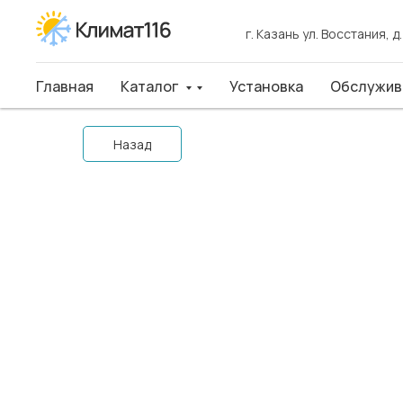
г. Казань ул. Восстания, д
г. Казань ул. Восстания, д
Главная
Главная
Каталог
Каталог
Установка
Установка
Обслуживан
Обслужив
Назад