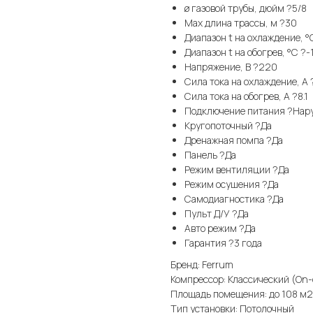
ø газовой трубы, дюйм ?5/8
Max длина трассы, м ?30
Диапазон t на охлаждение, °
Диапазон t на обогрев, °С ?-
Напряжение, В ?220
Сила тока на охлаждение, А 
Сила тока на обогрев, А ?8.1
Подключение питания ?Нар
Кругопоточный ?Да
Дренажная помпа ?Да
Панель ?Да
Режим вентиляции ?Да
Режим осушения ?Да
Самодиагностика ?Да
Пульт Д/У ?Да
Авто режим ?Да
Гарантия ?3 года
Бренд: Ferrum
Компрессор: Классический (On-
Площадь помещения: до 108 м2
Тип установки: Потолочный