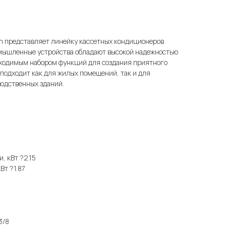
m представляет линейку кассетных кондиционеров
мышленные устройства обладают высокой надежностью
обходимым набором функций для создания приятного
подходит как для жилых помещений, так и для
водственных зданий.
, кВт ?2.15
Вт ?1.87
3/8