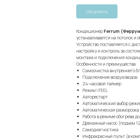
Оформить
Кондиционер
Ferrum (Феррум
устанавливается на потолок и 
Устройство поставляется с дис
настройку и контроль за состо
монтажа и подключения кондиц
Особенности и преимущества:
Самоочистка внутреннего б
Подключение воздуховодов
24-часовой таймер
Режим I FEEL
Авторестарт
Автоматический выбор реж
Автоматическая разморозка
Работа в режиме обогрева до
Дренажный насос (подъем 1
Самодиагностика
Инфракрасный пульт (в ком