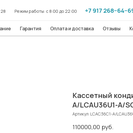
+7 917 268−64−6
+7 917 268−64−6
. 28
. 28
------
------
Режим работы: с 8:00 до 22:00
Режим работы: с 8:00 до 22:00
------
------
ие
ание
Гарантия
Гарантия
Оплата и доставка
Оплата и доставка
Отзывы
Отзывы
Конт
К
Кассетный конд
A/LCAU36U1-A/S
Артикул:
LCAC36C1-A/LCAU36
руб.
110000,00