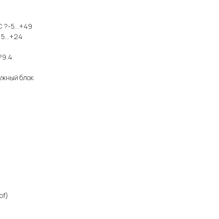
С ?-5...+49
15...+24
?9.4
ужный блок
of)