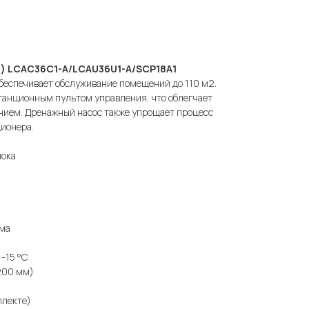
) LCAC36C1-A/LCAU36U1-A/SCP18A1
обеспечивает обслуживание помещений до 110 м2.
танционным пультом управления, что облегчает
янием. Дренажный насос также упрощает процесс
ионера.
лока
има
 -15 °С
200 мм)
плекте)