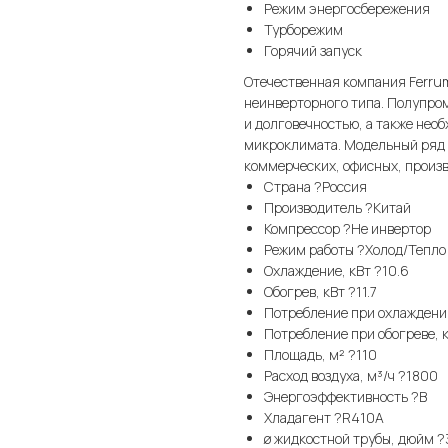
Режим энергосбережения
Турборежим
Горячий запуск
Отечественная компания Ferru
неинверторного типа. Полупро
и долговечностью, а также не
микроклимата. Модельный ряд 
коммерческих, офисных, произ
Страна ?Россия
Производитель ?Китай
Компрессор ?Не инвертор
Режим работы ?Холод/Тепло
Охлаждение, кВт ?10.6
Обогрев, кВт ?11.7
Потребление при охлаждении
Потребление при обогреве, к
Площадь, м² ?110
Расход воздуха, м³/ч ?1800
Энергоэффективность ?B
Хладагент ?R410A
ø жидкостной трубы, дюйм ?