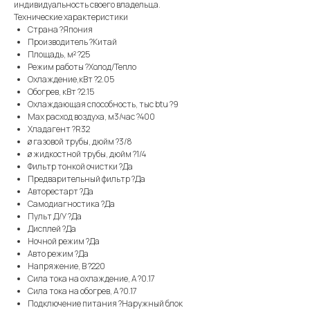
индивидуальность своего владельца.
Технические характеристики
Страна ?Япония
Производитель ?Китай
Площадь, м² ?25
Режим работы ?Холод/Тепло
Охлаждение,кВт ?2.05
Обогрев, кВт ?2.15
Охлаждающая способность, тыс btu ?9
Max расход воздуха, м3/час ?400
Хладагент ?R32
ø газовой трубы, дюйм ?3/8
ø жидкостной трубы, дюйм ?1/4
Фильтр тонкой очистки ?Да
Предварительный фильтр ?Да
Авторестарт ?Да
Самодиагностика ?Да
Пульт Д/У ?Да
Дисплей ?Да
Ночной режим ?Да
Авто режим ?Да
Напряжение, В ?220
Сила тока на охлаждение, А ?0.17
Сила тока на обогрев, А ?0.17
Подключение питания ?Наружный блок