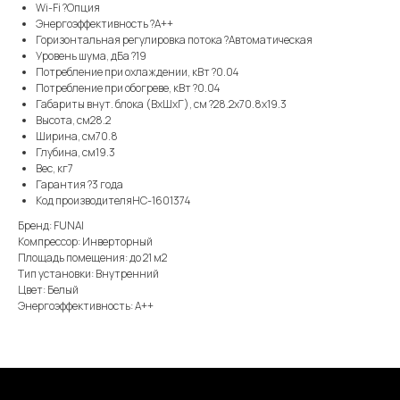
Wi-Fi ?Опция
Энергоэффективность ?A++
Горизонтальная регулировка потока ?Автоматическая
Уровень шума, дБа ?19
Потребление при охлаждении, кВт ?0.04
Потребление при обогреве, кВт ?0.04
Габариты внут. блока (ВхШхГ), см ?28.2x70.8x19.3
Высота, см28.2
Ширина, см70.8
Глубина, см19.3
Вес, кг7
Гарантия ?3 года
Код производителяНС-1601374
Бренд: FUNAI
Компрессор: Инверторный
Площадь помещения: до 21 м2
Тип установки: Внутренний
Цвет: Белый
Энергоэффективность: А++