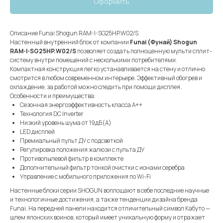
Оформить
Описание Funai Shogun RAM-I-SG25HP.W02/S
Настенный внутренний блок от компании
Funai (Фунай) Shogun
RAM-I-SG25HP.W02/S
позволяет создать полноценную мульти сплит-
систему внутри помещений с несколькими потребителями.
Компактная конструкция легко устанавливается на стену и отлично
смотрится в любом современном интерьере. Эффективный обогрев и
охлаждение, за работой можно следить при помощи дисплея.
Особенности и преимущества:
Сезонная энергоэффективность класса А++
Технология DC Inverter
Низкий уровень шума от 19дБ(А)
LED дисплей
Премиальный пульт ДУ с подсветкой
Регулировка положения жалюзи с пульта ДУ
Противопылевой фильтр в комплекте
Дополнительный фильтр тонкой очистки c ионами серебра
Управление c мобильного приложения по Wi-Fi
Настенные блоки серии SHOGUN воплощают в себе последние научные
и технологичные достижения, а также тенденции дизайна бренда
Funai. На передней панели находится отличительный символ Кабуто —
шлем японских воинов, который имеет уникальную форму и отражает