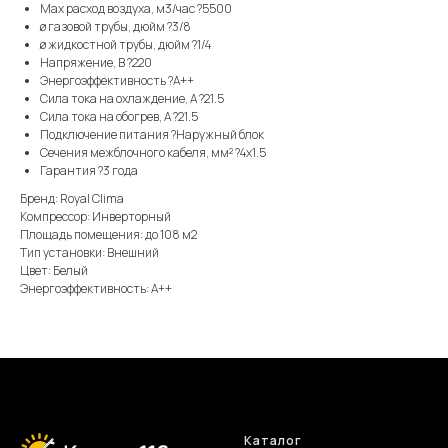
Max расход воздуха, м3/час ?5500
ø газовой трубы, дюйм ?3/8
ø жидкостной трубы, дюйм ?1/4
Напряжение, В ?220
Энергоэффективность ?A++
Сила тока на охлаждение, А ?21.5
Сила тока на обогрев, А ?21.5
Подключение питания ?Наружный блок
Сечения межблочного кабеля, мм² ?4x1.5
Гарантия ?3 года
Бренд: Royal Clima
Компрессор: Инверторный
Площадь помещения: до 108 м2
Тип установки: Внешний
Цвет: Белый
Энергоэффективность: А++
Каталог