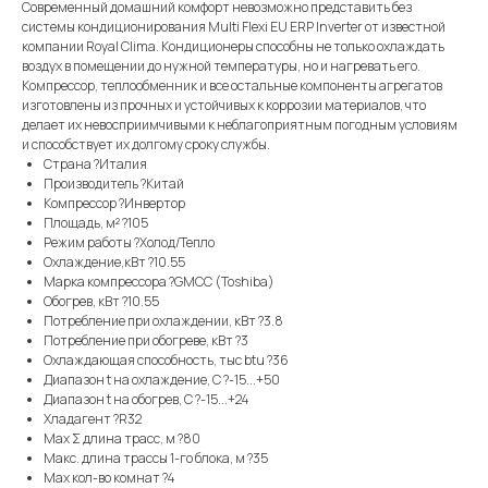
Современный домашний комфорт невозможно представить без
системы кондиционирования Multi Flexi EU ERP Inverter от известной
компании Royal Clima. Кондиционеры способны не только охлаждать
воздух в помещении до нужной температуры, но и нагревать его.
Компрессор, теплообменник и все остальные компоненты агрегатов
изготовлены из прочных и устойчивых к коррозии материалов, что
делает их невосприимчивыми к неблагоприятным погодным условиям
и способствует их долгому сроку службы.
Страна ?Италия
Производитель ?Китай
Компрессор ?Инвертор
Площадь, м² ?105
Режим работы ?Холод/Тепло
Охлаждение,кВт ?10.55
Марка компрессора ?GMCC (Toshiba)
Обогрев, кВт ?10.55
Потребление при охлаждении, кВт ?3.8
Потребление при обогреве, кВт ?3
Охлаждающая способность, тыс btu ?36
Диапазон t на охлаждение, С ?-15...+50
Диапазон t на обогрев, С ?-15...+24
Хладагент ?R32
Max Σ длина трасс, м ?80
Макс. длина трассы 1-го блока, м ?35
Max кол-во комнат ?4