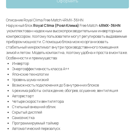
Оформить
Описание Royal Clima Free Match 4RMX-36HN
Наружный блок
Royal Clima
(Роял Клима)
Free Match
4RMX-36HN
укомплектован надежным высокопроизводительным инверторным
компрессором, поэтому пользователи могут регулировать выдаваемые
прибором мощности. С помощью блока можно организовать
стабильный микроклимат внутри производственного помещения
зимой и летом. Модель компактна, поэтому удобна и проста в монтаже.
Особенности и преимущества:
Инвертор
Энергоэффективность класса А++
Японские технологии
Уровень шума низкий
Возможность подключения до 5 внутренних блоков
4 режима работы: охлаждение, обогрев, осушение, вентиляция
Авторестарт
Четыре скорости вентилятора
Стильный внешний облик
Скрытый дисплей
Самоочистка
Программируемый таймер
Автоматический перезапуск