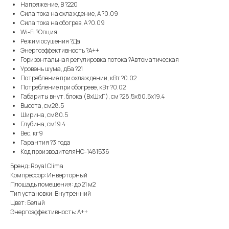
Напряжение, В ?220
Сила тока на охлаждение, А ?0.09
Сила тока на обогрев, А ?0.09
Wi-Fi ?Опция
Режим осушения ?Да
Энергоэффективность ?A++
Горизонтальная регулировка потока ?Автоматическая
Уровень шума, дБа ?21
Потребление при охлаждении, кВт ?0.02
Потребление при обогреве, кВт ?0.02
Габариты внут. блока (ВхШхГ), см ?28.5x80.5x19.4
Высота, см28.5
Ширина, см80.5
Глубина, см19.4
Вес, кг9
Гарантия ?3 года
Код производителяНС-1481536
Бренд: Royal Clima
Компрессор: Инверторный
Площадь помещения: до 21 м2
Тип установки: Внутренний
Цвет: Белый
Энергоэффективность: А++