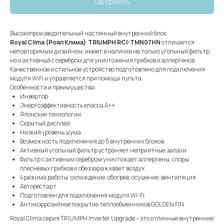
Оформить
Высокопроизводительный настенный внутренний блок
Royal Clima (Роял Клима) TRIUMPH RCI-TMN07HN
отличается
неповторимым дизайном, имеет в наличии не только угольный фильтр,
но и активный с серебром для уничтожения грибков и аллергенов.
Качественное и стильное устройство подготовлено для подключения
модуля WiFi и управляется при помощи пульта.
Особенности и преимущества:
Инвертор
Энергоэффективность класса А++
Японские технологии
Скрытый дисплей
Низкий уровень шума
Возможность подключения до 5 внутренних блоков
Активный угольный фильтр устраняет неприятные запахи
Фильтр с активным серебром уничтожает аллергены, споры
плесневых грибков и обеззараживает воздух
4 режима работы: охлаждение, обогрев, осушение, вентиляция
Авторестарт
Подготовлен для подключения модуля WI-FI
Антикоррозийное покрытие теплообменников GOLDEN FIN
Royal Clima серия TRIUMPH Inverter Upgrade – это отличные внутренние