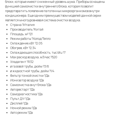
блоки, которые имеют сниженный уровень шума. Приборы оснащены
функцией самоочистки внутреннего блока, которая позволит
предотвратить появление патогенных микроорганизмов внутри
кондиционера. Еще одним преимуществом моделей данной серии
является многоуровневая система очистки воздуха.
Страна ?Италия
Производитель ?Китай
Площадь, м² ?21
Режим работы ?Холод/Тепло
Охлаждение,кВт ?2.05
Обогрев, кВт ?2.34
Охлаждающая способность, тыс btu ?7
Max расход воздуха, м3/час ?520
Хладагент ?R32
ø газовой трубы, дюйм ?3/8
ø жидкостной трубы, дюйм ?1/4
Фильтр тонкой очистки ?Да
Ионизатор воздуха ?Да
Самоочистка внут блока ?Да
Авторестарт ?Да
Самодиагностика ?Да
Пульт Д/У ?Да
Дисплей ?Да
Ночной режим ?Да
Авто режим ?Да