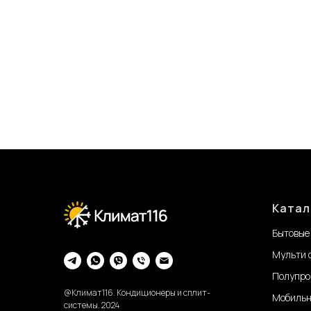
Катал
Бытовые
Мульти 
Полупро
@Климат116. Кондиционеры и сплит-
Мобильн
системы. 2024