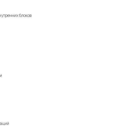
нутренних блоков
и
каций