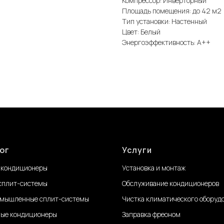
Компрессор: Инверторный
Площадь помещения: до 42 м2
Тип установки: Настенный
Цвет: Белый
Энергоэффективность: А++
ог
Услуги
 кондиционеры
Установка и монтаж
сплит-системы
Обслуживание
кондиционеров
мышленные сплит-системы
Чистка климатического оборуд
ые кондиционеры
Заправка фреоном