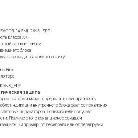
er EACO/I-14 FMI-2/N8_ERP
сть класса А++
тный запах и грибки
 внешнего блока
дуль проводит самодиагностику
ue Fin»
илятора
FMI2/N8_ERP
тическая защита:
ром, который может определить неисправность
табло индикации внутреннего блока факт ее появления.
световых индикаторов, пользователь получает
сти. Помимо этого кондиционер оснащен
защиты, например, от перегрева или от перегрузки