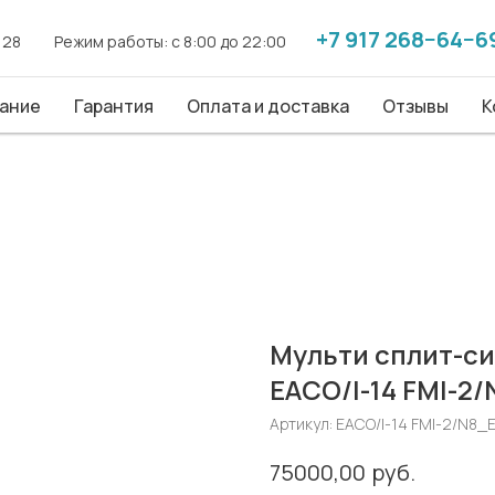
+7 917 268−64−6
+7 917 268−64−6
. 28
. 28
------
------
Режим работы: с 8:00 до 22:00
Режим работы: с 8:00 до 22:00
------
------
ие
ание
Гарантия
Гарантия
Оплата и доставка
Оплата и доставка
Отзывы
Отзывы
Конт
К
Мульти сплит-сис
EACO/I-14 FMI-2
Артикул:
EACO/I-14 FMI-2/N8_
руб.
75000,00