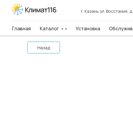
г. Казань ул. Восстания, д
г. Казань ул. Восстания, д
Главная
Главная
Каталог
Каталог
Установка
Установка
Обслуживан
Обслужив
Назад