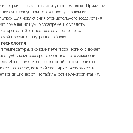
 и неприятных запахов во внутреннем блоке. Причиной
жащаяся в воздушном потоке, поступающем из
льтрах. Для исключения отрицательного воздействия
мат помещения нужно своевременно удалять
 испарителя. Этот процесс осуществляется
еской просушки внутреннего блока.
технология:
я температуры, экономит электроэнергию, снижает
ок службы компрессора за счет плавного изменения
ера. Используется более сложный по сравнению со
икропроцессор, который расширяет возможности
ет кондиционер от нестабильности электропитания.