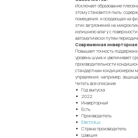
Исключает образование плесени
этому становится пыль, содер
помещения, и оседающая на фи
этих загрязнений на микрокли
излишнюю влагу с поверхности
автоматически путем периодич
Современная инверторная 
Повышает точность поддержани
уровень шума и увеличивает ср
производительности кондицион
стандартным кондиционером м
управления, например, защища
Читать все описание
Год выпуска
2022
Инверторный
Есть
Производитель
Electrolux
Страна производитель
Швеция