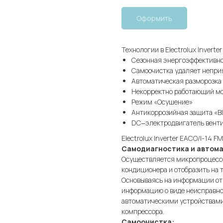
Оформить
Технологии в Electrolux Invert
Сезонная энергоэффективно
Самоочистка удаляет неприя
Автоматическая разморозка
Некорректно работающий мо
Режим «Осушение»
Антикоррозийная защита «Bl
DC‒электродвигатель вент
Electrolux Inverter EACO/I-14 
Самодиагностика и автома
Осуществляется микропроцессо
кондиционера и отобразить на 
Основываясь на информации от 
информацию о виде неисправно
автоматическими устройствами 
компрессора.
Самоочистка: