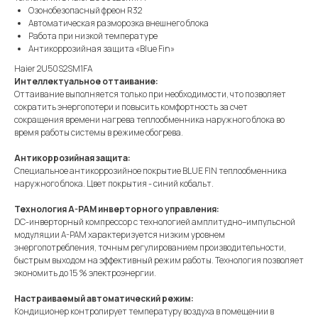
Озонобезопасный фреон R32
Автоматическая разморозка внешнего блока
Работа при низкой температуре
Антикоррозийная защита «Blue Fin»
Haier 2U50S2SM1FA
Интеллектуальное оттаивание:
Оттаивание выполняется только при необходимости, что позволяет
сократить энергопотери и повысить комфортность за счет
сокращения времени нагрева теплообменника наружного блока во
время работы системы в режиме обогрева.
Антикоррозийная защита:
Специальное антикоррозийное покрытие BLUE FIN теплообменника
наружного блока. Цвет покрытия - синий кобальт.
Технология A-PAM инверторного управления:
DC-инверторный компрессор с технологией амплитудно–импульсной
модуляции A-PAM характеризуется низким уровнем
энергопотребления, точным регулированием производительности,
быстрым выходом на эффективный режим работы. Технология позволяет
экономить до 15 % электроэнергии.
Настраиваемый автоматический режим:
Кондиционер контролирует температуру воздуха в помещении в