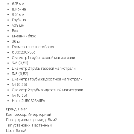
625 мм
Ширина
954 мм
Глубина
409 мм
Вес
Внешний блок
36 кг
Размеры внешнего блока
800x280x553
Диаметр 1 трубы газовой магистрали
3/8 (9,52)
Диаметр 2 трубы газовой магистрали
3/8 (9,52)
Диаметр 1 трубы жидкостной магистрали
1/4 (6,35)
Диаметр 2 трубы жидкостной магистрали
1/4 (6,35)
Haier 2U50S2SM1FA
Бренд: Haier
Компрессор: Инверторный
Площадь помещения: до 54 м2
Тип установки: Настенный
Цвет: Белый