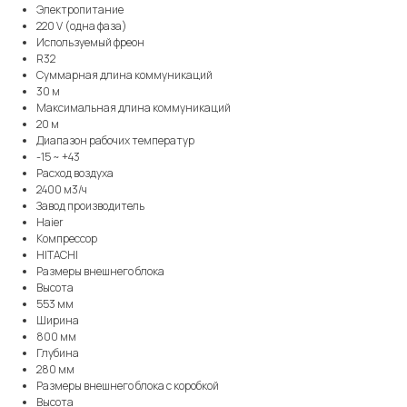
Электропитание
220 V (одна фаза)
Используемый фреон
R32
Суммарная длина коммуникаций
30 м
Максимальная длина коммуникаций
20 м
Диапазон рабочих температур
-15 ~ +43
Расход воздуха
2400 м3/ч
Завод производитель
Haier
Компрессор
HITACHI
Размеры внешнего блока
Высота
553 мм
Ширина
800 мм
Глубина
280 мм
Размеры внешнего блока с коробкой
Высота