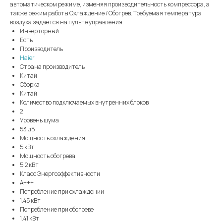
автоматическом режиме, изменяя производительность компрессора, а
также режим работы Охлаждение / Обогрев. Требуемая температура
воздуха задается на пульте управления.
Инверторный
Есть
Производитель
Haier
Страна производитель
Китай
Сборка
Китай
Количество подключаемых внутренних блоков
2
Уровень шума
53 дБ
Мощность охлаждения
5 кВт
Мощность обогрева
5.2 кВт
Класс Энергоэффективности
A+++
Потребление при охлаждении
1.45 кВт
Потребление при обогреве
1.41 кВт