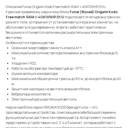
Описание Funai Origami Kodo Free match RAM-I-4OK105HP.01/U
К рассматриваемому наружному блоку
Funai (Фунай) Origami Kodo
Free match RAM-I-4OK105HP.01/U
подключается четыре внутренних
разного типа, которые могут устанавливаться в разных комнатах, но
обслуживаться одновременно. Агрегат работает практически
бесшумно и отличается наличием расширительным электронным
вентилем.
Особенности и преимущества:
Сезонная энергоэффективность класса А++;
Максимальное количество подключаемых внутренних блоков до 5-
ти;
Хладагент R32;
Работа на обогрев при температуре до -15 °С;
Шумоизоляция компрессора;
Максимальная общая длина трассы до 80 м, до каждого блока до 40
м;
Защитная накладка на вентили внешнего блока;
Виброопоры в комплекте;
Электронный расширительный вентиль
Наружные блоки серии ORIGAMI KODO бренда Funai — это
производительные устройства, сочетающие в себе большой перечень
функциональных достоинств и преимуществ. Ассортимент линейки
представлен устройствами на 2, 3, 4 и 5 комнат, которые работают с
различными по типу внутренними блоками рассматриваемой торговой