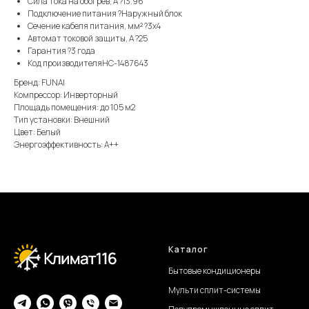
Сила тока на обогрев, А ?13.96
Подключение питания ?Наружный блок
Сечение кабеля питания, мм² ?3x4
Автомат токовой защиты, А ?25
Гарантия ?3 года
Код производителяНС-1487643
Бренд: FUNAI
Компрессор: Инверторный
Площадь помещения: до 105 м2
Тип установки: Внешний
Цвет: Белый
Энергоэффективность: А++
Каталог
Бытовые кондиционеры
Мульти сплит-системы