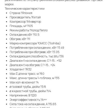
марки.
Технические характеристики
Страна ?Япония
Производитель ?Китай
Компрессор ?Инвертор
Площадь, м² ?105
Режим работы ?Холод/Тепло
Охлаждение,кВт ?10.5
Обогрев, кВт ?11
Марка компрессора ?GMCC (Toshiba)
Потребление при охлаждении, кВт ?3.49
Потребление при обогреве, кВт ?3.05
Охлаждающая способность, тыс btu ?36
Диапазон t на охлаждение, С ?-15...+52
Диапазон t на обогрев, С ?-15...+24
Хладагент ?R32
Max Σ длина трасс, м ?80
Макс. длина трассы 1-го блока, м ?35
Max кол-во комнат ?4
ø газовой трубы, дюйм ?3/8
ø жидкостной трубы, дюйм ?1/4
Напряжение, В ?220
Энергоэффективность ?A++
Сила тока на охлаждение, А ?15.65