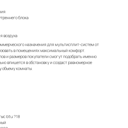
ния
утреннего блока
я воздуха
коммерческого назначения для мультисплит-систем от
низовать в помещениях максимальный комфорт.
пов и размеров покупатели смогут подобрать именно
ьно впишется в обстановку и создаст равномерное
у объему комнаты.
ыс btu ?18
ный