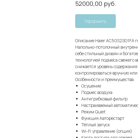
руб.
52000,00
Оформить
Описание Haier AC50S2SG1FA 
Напольно-потолочный внутрен
себе стильный дизайн и богато
технологией подмеса свежего в
снижается уровень содержания 
контролироваться вручную или
Особенности и преимущества:
Осушение
Подмес воздуха
Антигрибковый фильтр
Настраиваемый автоматиче
Режим Quiet
Функция Авторестарт
Тёплый запуск
Wi-Fi управление (опция)
Карта доступа для отелей