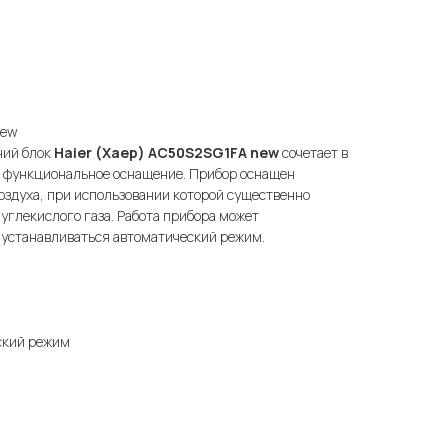
new
ний блок
Haier (Хаер) AC50S2SG1FA new
сочетает в
е функциональное оснащение. Прибор оснащен
оздуха, при использовании которой существенно
углекислого газа. Работа прибора может
 устанавливаться автоматический режим.
ский режим