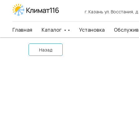
г. Казань ул. Восстания, д
г. Казань ул. Восстания, д
Главная
Главная
Каталог
Каталог
Установка
Установка
Обслуживан
Обслужив
Назад