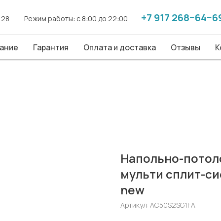
+7 917 268−64−6
+7 917 268−64−6
. 28
. 28
------
------
Режим работы: с 8:00 до 22:00
Режим работы: с 8:00 до 22:00
------
------
ие
ание
Гарантия
Гарантия
Оплата и доставка
Оплата и доставка
Отзывы
Отзывы
Конт
К
Напольно-потол
мульти сплит-с
new
Артикул:
AC50S2SG1FA