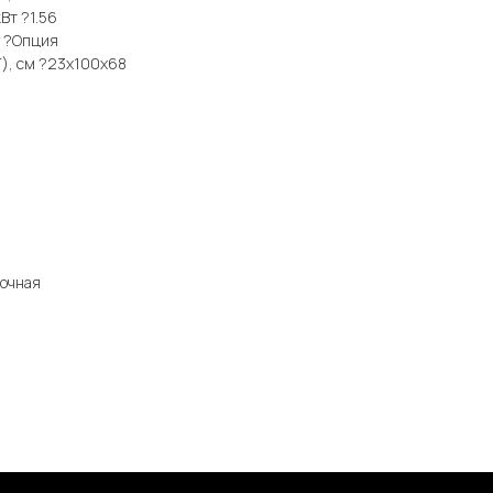
Вт ?1.56
у ?Опция
Г), см ?23x100x68
лочная