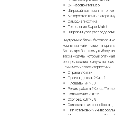
24-часовой таймер
Широкий диапазон напряже
5 скоростей вентилятора вн
Самодиагностика
Технология Super Match
Широкий угол распределени
Внутренние блоки бытового и 
компании Haier позволят орга
Благодаря большому выбору ти
такой модуль, который оптимал
распределение воздуха по всем
Технические характеристики
Страна ?Китай
Производитель ?Китай
Площадь, м² ?50
Режим работы ?Холод/Тепло
Охлаждение,кВт ?5
Обогрев, кВт ?5.8
Охлаждающая способность, т
Тип установки ?Универсаль