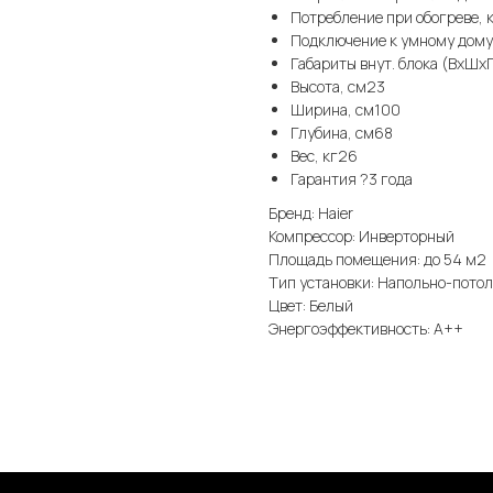
Потребление при обогреве, к
Подключение к умному дом
Габариты внут. блока (ВхШх
Высота, см23
Ширина, см100
Глубина, см68
Вес, кг26
Гарантия ?3 года
Бренд: Haier
Компрессор: Инверторный
Площадь помещения: до 54 м2
Тип установки: Напольно-пото
Цвет: Белый
Энергоэффективность: А++