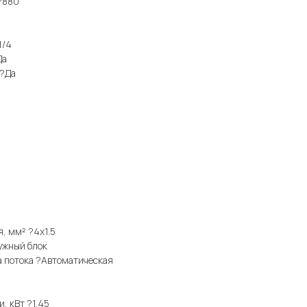
 ?880
1/4
Да
 ?Да
, мм² ?4x1.5
ужный блок
а потока ?Автоматическая
, кВт ?1.45