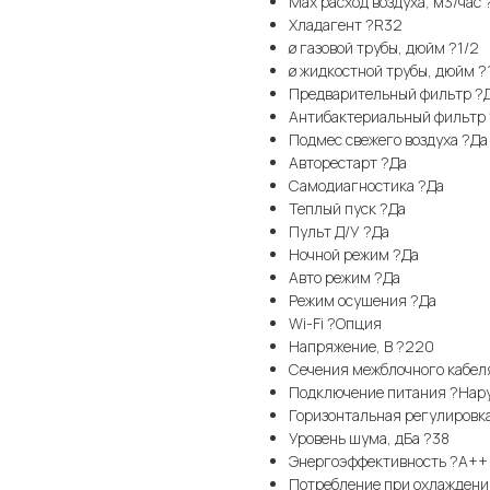
Max расход воздуха, м3/час
Хладагент ?R32
ø газовой трубы, дюйм ?1/2
ø жидкостной трубы, дюйм ?
Предварительный фильтр ?
Антибактериальный фильтр
Подмес свежего воздуха ?Да
Авторестарт ?Да
Самодиагностика ?Да
Теплый пуск ?Да
Пульт Д/У ?Да
Ночной режим ?Да
Авто режим ?Да
Режим осушения ?Да
Wi-Fi ?Опция
Напряжение, В ?220
Сечения межблочного кабеля
Подключение питания ?Нар
Горизонтальная регулировк
Уровень шума, дБа ?38
Энергоэффективность ?A++
Потребление при охлаждении