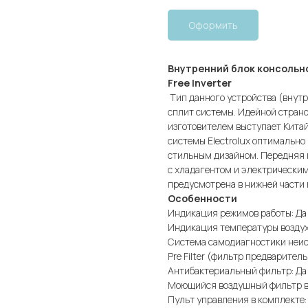
Оформить
Внутренний блок консольно
Free Inverter
Тип данного устройства (внутр
сплит системы. Идейной страно
изготовителем выступает Китай
системы Electrolux оптимально
стильным дизайном. Передняя п
с хладагентом и электрическим
предусмотрена в нижней части
Особенности
Индикация режимов работы: Да
Индикация температуры воздуха
Система самодиагностики неис
Pre Filter (фильтр предварител
Антибактериальный фильтр: Да
Моющийся воздушный фильтр в 
Пульт управления в комплекте: