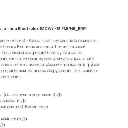
го типа Electrolux EACW/I-18 FMI/N8_ERP
еннего блока) - Консольный внутренний блок мульти
й бренда Electrolux является Швеция, страной
. Консольный внутренний блок мульти сплит-
 впишется в любой интерьер, отличаясь простотой и
анель легко снимается, обеспечивая доступ к трубам
 соединениям. Установка оборудования, как правило,
 помещения.
 (вблизи пульта управления): Да
правности: Да
ьной очистки): В комплекте
комплекте: Да
 Да