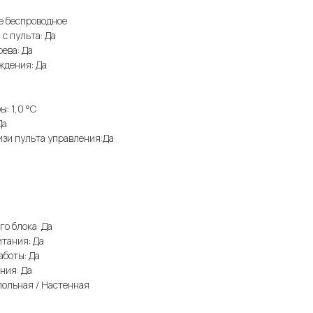
е беспроводное
с пульта: Да
ева: Да
ждения: Да
: 1,0 °С
Да
зи пульта управления:Да
о блока: Да
тания: Да
аботы: Да
ния: Да
польная / Настенная