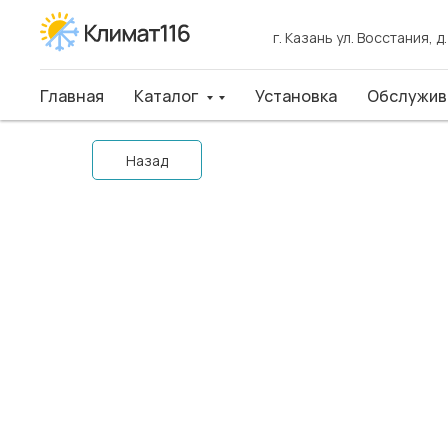
г. Казань ул. Восстания, д
г. Казань ул. Восстания, д
Главная
Главная
Каталог
Каталог
Установка
Установка
Обслуживан
Обслужив
Назад