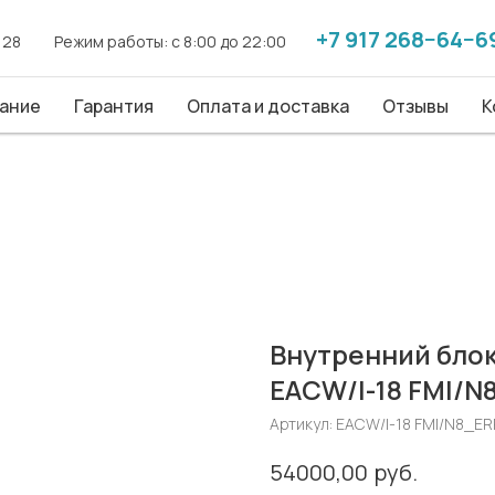
+7 917 268−64−6
+7 917 268−64−6
. 28
. 28
------
------
Режим работы: с 8:00 до 22:00
Режим работы: с 8:00 до 22:00
------
------
ие
ание
Гарантия
Гарантия
Оплата и доставка
Оплата и доставка
Отзывы
Отзывы
Конт
К
Внутренний блок
EACW/I-18 FMI/N8
Артикул:
EACW/I-18 FMI/N8_ER
руб.
54000,00