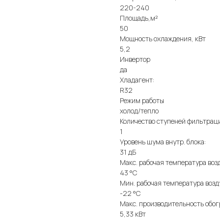
220-240
Площадь,м²
50
Мощность охлаждения, кВт
5,2
Инвертор
да
Хладагент:
R32
Режим работы
холод/тепло
Количество ступеней фильтрац
1
Уровень шума внутр. блока:
31 дБ
Макс. рабочая температура воз
43 °С
Мин. рабочая температура возд
-22 °С
Макс. производительность обог
5,33 кВт