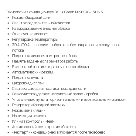
Технологии в кондиционере Ballu iGreen Pro BSAG-18HN8
Режим «Здоровый сон»
Фильтр предварительной очистки
Размораживание внешнего блока
Отключение дисплея
Регулировка температуры
3D AUTO Air позволяет выбрать любое направление воздушного
потока
Подсветка дисплея внутреннего блока
Память заданных параметров работы
5 скоростей вентилятора внутреннего блока
Автоматический режим
Подсветка пульта
Цифровой дисплей
Система самодиагностики неисправности
Самоочистка удаляет неприятный запах и грибки
Управление с пульта горизонтальными и вертикальными жалюзи
Генератор «Холодной плазмы»
Режим вентиляции
Ионизация воздуха
Климат контроль «I-feel»
Антикоррозийное покрытие «Gold fin»
«Рестарт» - кондиционер включается после перебоев с