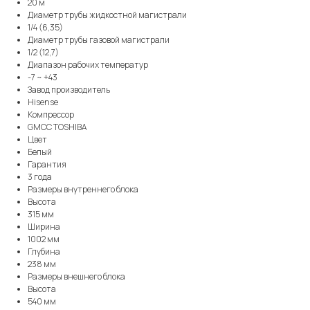
20 м
Диаметр трубы жидкостной магистрали
1/4 (6,35)
Диаметр трубы газовой магистрали
1/2 (12,7)
Диапазон рабочих температур
-7 ~ +43
Завод производитель
Hisense
Компрессор
GMCC TOSHIBA
Цвет
Белый
Гарантия
3 года
Размеры внутреннего блока
Высота
315 мм
Ширина
1002 мм
Глубина
238 мм
Размеры внешнего блока
Высота
540 мм