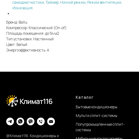
самодиагностики
,
Таймер
,
Ночной режим
,
Режим вентиляции
,
Ионизация
Бренд: Ballu
Компрессор: Классический (On-of)
Площадь помещения: до 54 м2
Тип установки: Настенный
Цвет: Белый
Энергоэффективность: А
Каталог
Бытовые кондиционеры
Мульти сплит-системы
Полупромышленные сплит-
системы
@Климат116. Кондиционеры и
Мобильные кондиционеры