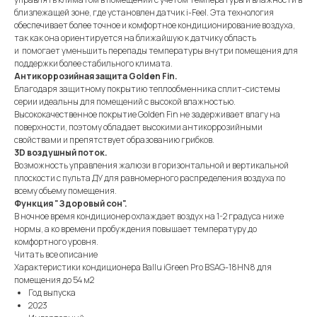
близлежащей зоне, где установлен датчик i-Feel. Эта технология
обеспечивает более точное и комфортное кондиционирование воздуха,
так как она ориентируется на ближайшую к датчику область
и помогает уменьшить перепады температуры внутри помещения для
поддержки более стабильного климата.
Антикоррозийная защита Golden Fin.
Благодаря защитному покрытию теплообменника сплит-системы
серии идеальны для помещений с высокой влажностью.
Высококачественное покрытие Golden Fin не задерживает влагу на
поверхности, поэтому обладает высокими антикоррозийными
свойствами и препятствует образованию грибков.
3D воздушный поток.
Возможность управления жалюзи в горизонтальной и вертикальной
плоскости с пульта ДУ для равномерного распределения воздуха по
всему объему помещения.
Функция "Здоровый сон".
В ночное время кондиционер охлаждает воздух на 1-2 градуса ниже
нормы, а ко времени пробуждения повышает температуру до
комфортного уровня.
Читать все описание
Характеристики кондиционера Ballu iGreen Pro BSAG-18HN8 для
помещения до 54 м2
Год выпуска
2023