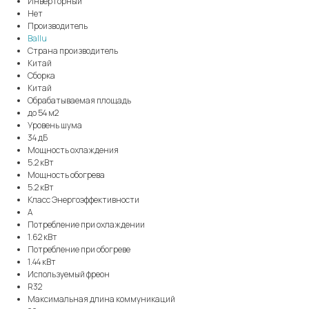
Инверторный
Нет
Производитель
Ballu
Страна производитель
Китай
Сборка
Китай
Обрабатываемая площадь
до 54 м2
Уровень шума
34 дБ
Мощность охлаждения
5.2 кВт
Мощность обогрева
5.2 кВт
Класс Энергоэффективности
A
Потребление при охлаждении
1.62 кВт
Потребление при обогреве
1.44 кВт
Используемый фреон
R32
Максимальная длина коммуникаций