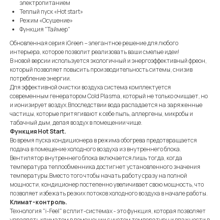
электропитанием
Теплый пуск «Hot start»
Режим «Осушение»
Функция "Таймер"
Обновленная серия iGreen – элегантное решение для любого
интерьера, которое позволит реализовать ваши смелые идеи!
В новой версии используется экологичный и энергоэффективный фреон,
который позволяет повысить производительность ситемы, снизив
потребление энергии.
Для эффективной очистки воздуха система комплектуется
современным генератором Cold Plasma, который не только очищает, но
и ионизирует воздух.Впоследствии вода распадается на заряженные
частицы, которые притягивают к себе пыль, аллергены, микробы и
табачный дым, делая воздух в помещении чище.
Функция Hot Start.
Во время пуска кондиционера в режима обогрева предотвращается
подача в помещение холодного воздуха из внутреннего блока.
Вентилятор внутреннего блока включается лишь тогда, когда
температура теплообменника достигнет установленного значения
температуры.Вместо того чтобы начать работу сразу на полной
мощности, кондиционер постепенно увеличивает свою мощность, что
позволяет избежать резких потоков холодного воздуха в начале работы.
Климат-контроль.
Технология "i-Feel" в сплит-системах - это функция, которая позволяет
управлять климатом в помещении с учетом температуры и влажности в