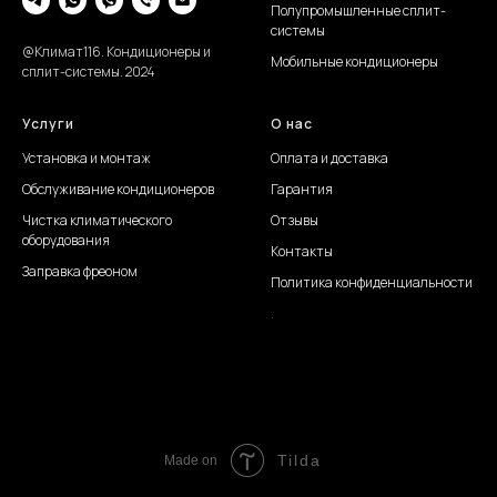
Полупромышленные сплит-
системы
@Климат116. Кондиционеры и
Мобильные кондиционеры
сплит-системы. 2024
Услуги
О нас
Установка и монтаж
Оплата и доставка
Обслуживание
кондиционеров
Гарантия
Чистка климатического
Отзывы
оборудования
Контакты
Заправка фреоном
Политика конфиденциальности
.
Создание сайта Juli S.
Tilda
Made on