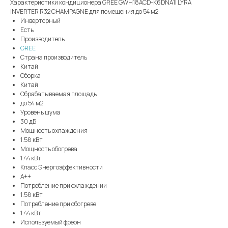
Характеристики кондиционера GREE GWH18ACD-K6DNA1I LYRA
INVERTER R32 CHAMPAGNE для помещения до 54 м2
Инверторный
Есть
Производитель
GREE
Страна производитель
Китай
Сборка
Китай
Обрабатываемая площадь
до 54 м2
Уровень шума
30 дБ
Мощность охлаждения
1.58 кВт
Мощность обогрева
1.44 кВт
Класс Энергоэффективности
A++
Потребление при охлаждении
1.58 кВт
Потребление при обогреве
1.44 кВт
Используемый фреон