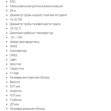
R32
Максимальная длина коммуникаций
25 м
Диаметр трубы жидкостной магистрали
1/4 (6,35)
Диаметр трубы газовой магистрали
1/2 (12,7)
Диапазон рабочих температур
-15 ~ +50
Завод производитель
GREE
Компрессор
GREE
Цвет
Золотой
Гарантия
3 года
Размеры внутреннего блока
Высота
307 мм
Ширина
1013 мм
Глубина
221 мм
Размеры внешнего блока