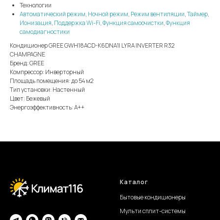
Технологии
Автоматический режим
,
Ночной режим
,
Режим вентиляции
,
Таймер
,
Ионизация
,
Поддержка Wi-Fi
,
Функция самоочистки
,
Функция
самодиагностики
Кондиционер GREE GWH18ACD-K6DNA1I LYRA INVERTER R32
CHAMPAGNE
Бренд: GREE
Компрессор: Инверторный
Площадь помещения: до 54 м2
Тип установки: Настенный
Цвет: Бежевый
Энергоэффективность: А++
Каталог
Бытовые кондиционеры
Мульти сплит-системы