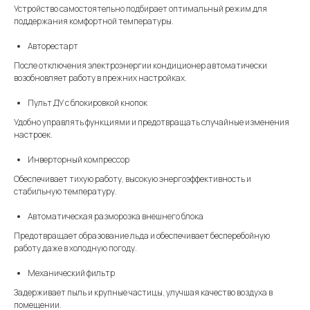
Устройство самостоятельно подбирает оптимальный режим для
поддержания комфортной температуры.
Авторестарт
После отключения электроэнергии кондиционер автоматически
возобновляет работу в прежних настройках.
Пульт ДУ с блокировкой кнопок
Удобно управлять функциями и предотвращать случайные изменения
настроек.
Инверторный компрессор
Обеспечивает тихую работу, высокую энергоэффективность и
стабильную температуру.
Автоматическая разморозка внешнего блока
Предотвращает образование льда и обеспечивает бесперебойную
работу даже в холодную погоду.
Механический фильтр
Задерживает пыль и крупные частицы, улучшая качество воздуха в
помещении.