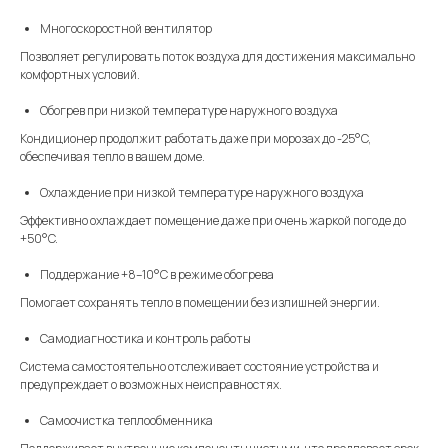
Многоскоростной вентилятор
Позволяет регулировать поток воздуха для достижения максимально
комфортных условий.
Обогрев при низкой температуре наружного воздуха
Кондиционер продолжит работать даже при морозах до -25°C,
обеспечивая тепло в вашем доме.
Охлаждение при низкой температуре наружного воздуха
Эффективно охлаждает помещение даже при очень жаркой погоде до
+50°C.
Поддержание +8–10°C в режиме обогрева
Помогает сохранять тепло в помещении без излишней энергии.
Самодиагностика и контроль работы
Система самостоятельно отслеживает состояние устройства и
предупреждает о возможных неисправностях.
Самоочистка теплообменника