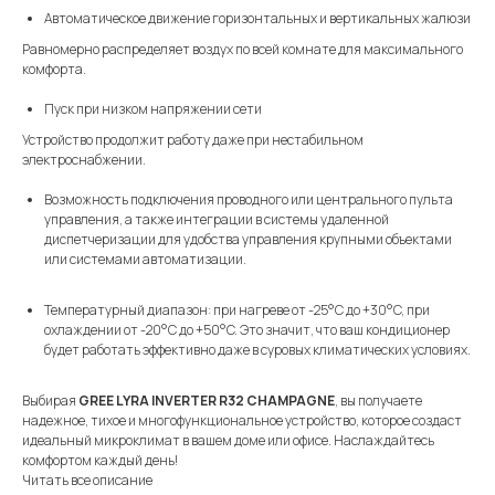
Автоматическое движение горизонтальных и вертикальных жалюзи
Равномерно распределяет воздух по всей комнате для максимального
комфорта.
Пуск при низком напряжении сети
Устройство продолжит работу даже при нестабильном
электроснабжении.
Возможность подключения проводного или центрального пульта
управления, а также интеграции в системы удаленной
диспетчеризации для удобства управления крупными объектами
или системами автоматизации.
Температурный диапазон: при нагреве от -25°C до +30°C, при
охлаждении от -20°C до +50°C. Это значит, что ваш кондиционер
будет работать эффективно даже в суровых климатических условиях.
Выбирая
GREE LYRA INVERTER R32 CHAMPAGNE
, вы получаете
надежное, тихое и многофункциональное устройство, которое создаст
идеальный микроклимат в вашем доме или офисе. Наслаждайтесь
комфортом каждый день!
Читать все описание