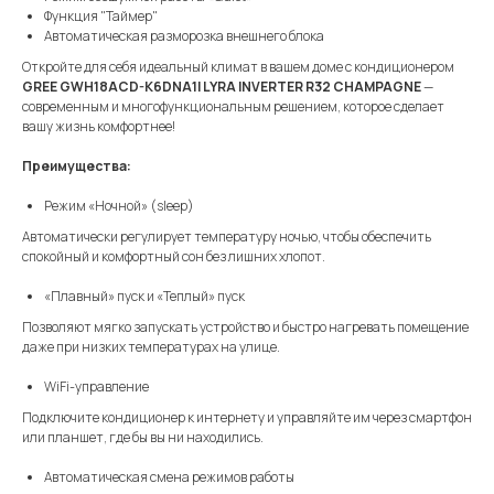
Функция "Таймер"
Автоматическая разморозка внешнего блока
Откройте для себя идеальный климат в вашем доме с кондиционером
GREE GWH18ACD-K6DNA1I LYRA INVERTER R32 CHAMPAGNE
—
современным и многофункциональным решением, которое сделает
вашу жизнь комфортнее!
Преимущества:
Режим «Ночной» (sleep)
Автоматически регулирует температуру ночью, чтобы обеспечить
спокойный и комфортный сон без лишних хлопот.
«Плавный» пуск и «Теплый» пуск
Позволяют мягко запускать устройство и быстро нагревать помещение
даже при низких температурах на улице.
WiFi-управление
Подключите кондиционер к интернету и управляйте им через смартфон
или планшет, где бы вы ни находились.
Автоматическая смена режимов работы