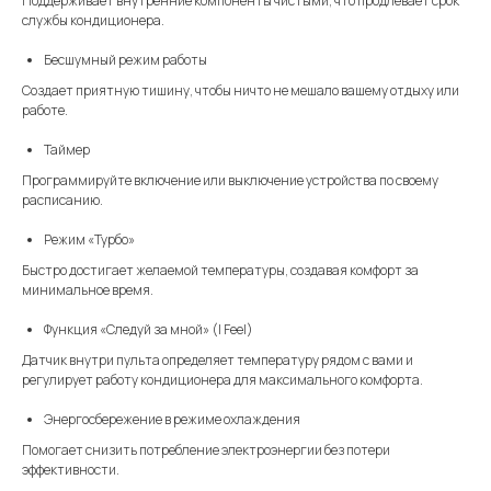
Поддерживает внутренние компоненты чистыми, что продлевает срок
службы кондиционера.
Бесшумный режим работы
Создает приятную тишину, чтобы ничто не мешало вашему отдыху или
работе.
Таймер
Программируйте включение или выключение устройства по своему
расписанию.
Режим «Турбо»
Быстро достигает желаемой температуры, создавая комфорт за
минимальное время.
Функция «Следуй за мной» (I Feel)
Датчик внутри пульта определяет температуру рядом с вами и
регулирует работу кондиционера для максимального комфорта.
Энергосбережение в режиме охлаждения
Помогает снизить потребление электроэнергии без потери
эффективности.