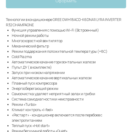
Оформить
Технологии в кондиционере GREE GWH18ACD-K6DNA1I LYRA INVERTER
R32 CHAMPAGNE
Функция управления с помощью Wi-Fi (Встроенный)
Ночной режим работы
Многоскоростной вентилятор
Механический фильтр
Режим поддержания положительной температуры (+8С)
Cold Plazma
Автоматическое качание горизонтальных жалюзи
Пульт ДУ ( в комплекте)
Запуск при низком напряжении
Автоматическое качание вертикальных жалюзи
Плавный пуск компрессора
Энергосберегающий режим
Самоочистка удаляет неприятный запах и грибки
Система самодиагностики неисправности
Режим «Turbo»
Климат контроль «I-feel»
«Рестарт» - кондиционер включается после перебоев с
электропитанием
Теплый пуск «Hot start»
Режим бесшумной работы «Quiet»