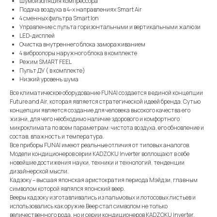
Шумоизоляция компрессора
Подача воздуха в 4-х направлениях Smart Air
4 сменных фильтра Smart Ion
Управление с пульта горизонтальными и вертикальными жалюзи
LED-дисплей
Очистка внутреннего блока замораживанием
4 виброопоры наружного блока в комплекте
Режим SMART FEEL
Пульт ДУ ( в комплекте)
Низкий уровень шума
Все климатическое оборудование FUNAI создается в единой концепции
Future and Air, которая является стратегической идеей бренда. Сутью
концепции является создание для человека высокого качества его
жизни, для чего необходимо наличие здорового и комфортного
микроклимата по всем параметрам: чистота воздуха, его обновление и
состав, влажность и температура.
Все приборы FUNAI имеют реальные отличия от типовых аналогов.
Модели кондиционеров серии KADZOKU Inverter воплощают в себе
новейшие достижения науки, техники и технологий, тенденции
дизайнерской мысли.
Кадзоку – высшая японская аристократия периода Мэйдзи, главным
символом которой являлся японский веер.
Вееры кадзоку изготавливались из пальмовых и лотосовых листьев и
использовались как оружие.Веер стал символом не только
величественного рода, но и серии кондиционеров KADZOKU Inverter.