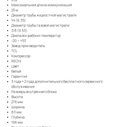
Максимальная длина коммуникаций
25 м
Диаметр трубы жидкостной магистрали
1/4 (6,35)
Диаметр трубы газовой магистрали
3/8 (9,53)
Диапазон рабочих температур
-20 ~ +53
Завод производитель
TCL
Компрессор
RECHI
Цвет
Белый
Гарантия
3 года + 2 года дополнительного бесплатного сервисного
обслуживания
Размеры внутреннего блока
Высота
278 мм
Ширина
811 мм
Глубина
198 мм