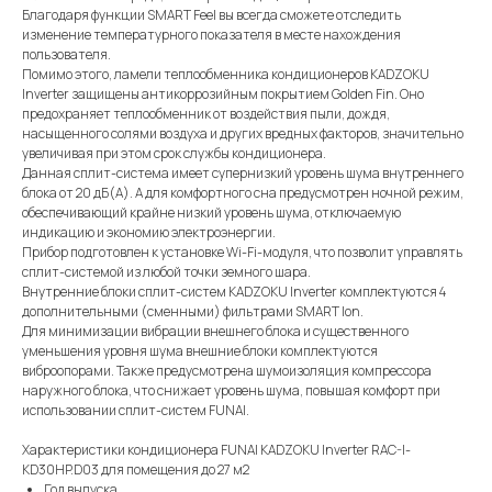
Благодаря функции SMART Feel вы всегда сможете отследить
изменение температурного показателя в месте нахождения
пользователя.
Помимо этого, ламели теплообменника кондиционеров KADZOKU
Inverter защищены антикоррозийным покрытием Golden Fin. Оно
предохраняет теплообменник от воздействия пыли, дождя,
насыщенного солями воздуха и других вредных факторов, значительно
увеличивая при этом срок службы кондиционера.
Данная сплит-система имеет супернизкий уровень шума внутреннего
блока от 20 дБ(А). А для комфортного сна предусмотрен ночной режим,
обеспечивающий крайне низкий уровень шума, отключаемую
индикацию и экономию электроэнергии.
Прибор подготовлен к установке Wi-Fi-модуля, что позволит управлять
сплит-системой из любой точки земного шара.
Внутренние блоки сплит-систем KADZOKU Inverter комплектуются 4
дополнительными (сменными) фильтрами SMART Ion.
Для минимизации вибрации внешнего блока и существенного
уменьшения уровня шума внешние блоки комплектуются
виброопорами. Также предусмотрена шумоизоляция компрессора
наружного блока, что снижает уровень шума, повышая комфорт при
использовании сплит-систем FUNAI.
Характеристики кондиционера FUNAI KADZOKU Inverter RAC-I-
KD30HP.D03 для помещения до 27 м2
Год выпуска