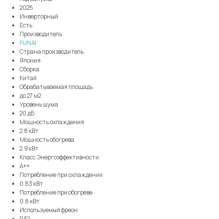
2025
Инверторный
Есть
Производитель
FUNAI
Страна производитель
Япония
Сборка
Китай
Обрабатываемая площадь
до 27 м2
Уровень шума
20 дБ
Мощность охлаждения
2.8 кВт
Мощность обогрева
2.9 кВт
Класс Энергоэффективности
A++
Потребление при охлаждении
0.83 кВт
Потребление при обогреве
0.8 кВт
Используемый фреон
R32