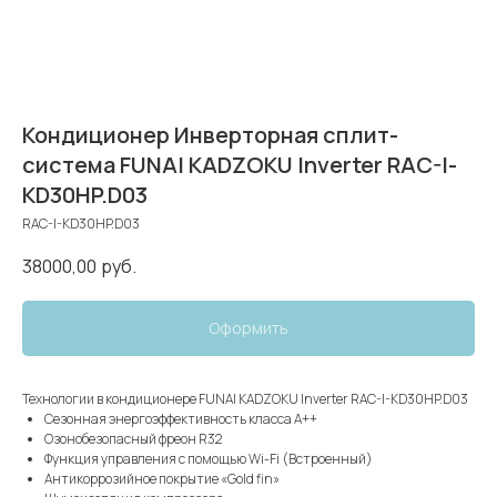
Кондиционер Инверторная сплит-
система FUNAI KADZOKU Inverter RAC-I-
KD30HP.D03
RAC-I-KD30HP.D03
38000,00
руб.
Оформить
Технологии в кондиционере FUNAI KADZOKU Inverter RAC-I-KD30HP.D03
Сезонная энергоэффективность класса А++
Озонобезопасный фреон R32
Функция управления с помощью Wi-Fi (Встроенный)
Антикоррозийное покрытие «Gold fin»