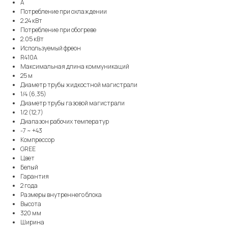
A
Потребление при охлаждении
2.24 кВт
Потребление при обогреве
2.05 кВт
Используемый фреон
R410A
Максимальная длина коммуникаций
25 м
Диаметр трубы жидкостной магистрали
1/4 (6,35)
Диаметр трубы газовой магистрали
1/2 (12,7)
Диапазон рабочих температур
-7 ~ +43
Компрессор
GREE
Цвет
Белый
Гарантия
2 года
Размеры внутреннего блока
Высота
320 мм
Ширина