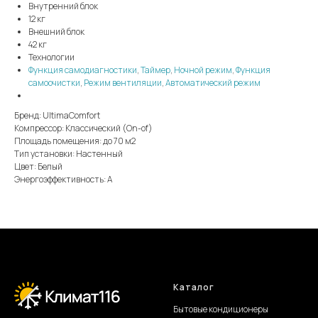
Внутренний блок
12 кг
Внешний блок
42 кг
Технологии
Функция самодиагностики
,
Таймер
,
Ночной режим
,
Функция
самоочистки
,
Режим вентиляции
,
Автоматический режим
Бренд: UltimaComfort
Компрессор: Классический (On-of)
Площадь помещения: до 70 м2
Тип установки: Настенный
Цвет: Белый
Энергоэффективность: А
Каталог
Бытовые кондиционеры