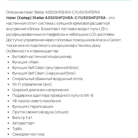
Описание Haier Stellar AS50SHP2HRA-C/1U50SHP2FRA
Haier (Хайер) Stellar AS50SHP2HRA-C/1U50SHP2FRA
– это
настенная сплит-система с изящной кремовой расцветкой
внутреннего блока. В комплект поставки входит пульт ДУ с
русифицированным интерфейсом и небольшим LCD-дисплеем.
Доступно управление через голосовых помощников Алиса и Салют,
также можно подключить кондиционер к Умному дому.
Особенности и преимущества:
Бытовой настенный кондиционер.
Функция «iFeel».
Функция Self Clean (внутренний блок).
Функция Self Clean (наружный блок).
Спиральный объемный воздушный поток.
Wi-Fi управление (evo).
Широкий диапазон напряжения.
Поддержка адаптера проводного пульта WK-B.
УФ-лампа нового поколения.
Функция стерилизации.
Приток свежего воздуха (опция).
Фильтр 3 в 1.
Авторестарт.
Турбо.
Самодиагностика.