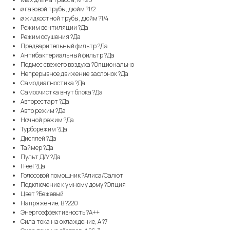
ø газовой трубы, дюйм ?1/2
ø жидкостной трубы, дюйм ?1/4
Режим вентиляции ?Да
Режим осушения ?Да
Предварительный фильтр ?Да
Антибактериальный фильтр ?Да
Подмес свежего воздуха ?Опционально
Непрерывное движение заслонок ?Да
Самодиагностика ?Да
Самоочистка внут блока ?Да
Авторестарт ?Да
Авто режим ?Да
Ночной режим ?Да
Турборежим ?Да
Дисплей ?Да
Таймер ?Да
Пульт Д/У ?Да
I Feel ?Да
Голосовой помощник ?Алиса/Салют
Подключение к умному дому ?Опция
Цвет ?Бежевый
Напряжение, В ?220
Энергоэффективность ?A++
Сила тока на охлаждение, А ?7