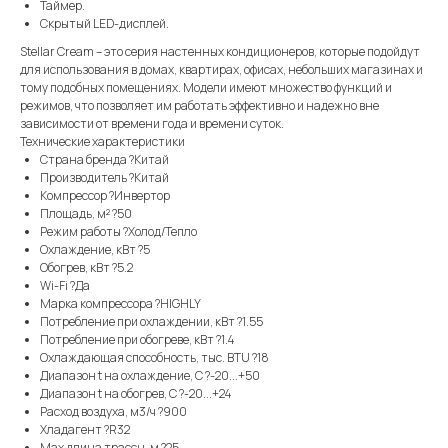
Таймер.
Скрытый LED-дисплей.
Stellar Cream – это серия настенных кондиционеров, которые подойдут
для использования в домах, квартирах, офисах, небольших магазинах и
тому подобных помещениях. Модели имеют множество функций и
режимов, что позволяет им работать эффективно и надежно вне
зависимости от времени года и времени суток.
Технические характеристики
Страна бренда ?Китай
Производитель ?Китай
Компрессор ?Инвертор
Площадь, м² ?50
Режим работы ?Холод/Тепло
Охлаждение, кВт ?5
Обогрев, кВт ?5.2
Wi-Fi ?Да
Марка компрессора ?HIGHLY
Потребление при охлаждении, кВт ?1.55
Потребление при обогреве, кВт ?1.4
Охлаждающая способность, тыс. BTU ?18
Диапазон t на охлаждение, С ?-20...+50
Диапазон t на обогрев, С ?-20...+24
Расход воздуха, м3/ч ?900
Хладагент ?R32
Max длина трассы, м ?25