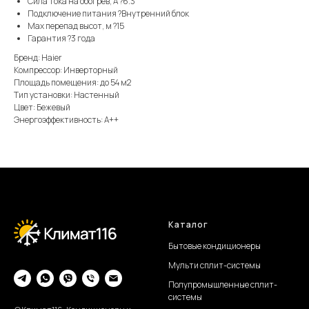
Сила тока на обогрев, А ?6.3
Подключение питания ?Внутренний блок
Max перепад высот, м ?15
Гарантия ?3 года
Бренд: Haier
Компрессор: Инверторный
Площадь помещения: до 54 м2
Тип установки: Настенный
Цвет: Бежевый
Энергоэффективность: А++
Каталог
Бытовые кондиционеры
Мульти сплит-системы
Полупромышленные сплит-
системы