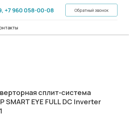
9, +7 960 058-00-08
9, +7 960 058-00-08
Обратный звонок
Обратный звонок
акты
онтакты
верторная сплит-система
P SMART EYE FULL DC Inverter
1