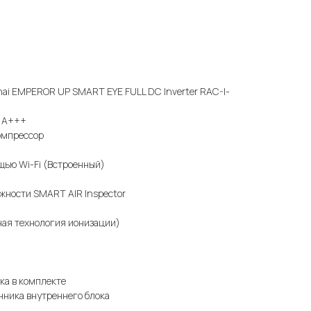
nai EMPEROR UP SMART EYE FULL DC Inverter RAC-I-
и A+++
омпрессор
щью Wi-Fi (Встроенный)
жности SMART AIR Inspector
ая технология ионизации)
ка в комплекте
нника внутреннего блока