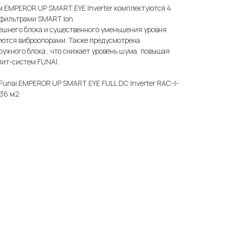
м EMPEROR UP SMART EYE Inverter комплектуются 4
фильтрами SMART Ion.
шнего блока и существенного уменьшения уровня
ются виброопорами. Также предусмотрена
ужного блока , что снижает уровень шума, повышая
лит-систем FUNAI.
Funai EMPEROR UP SMART EYE FULL DC Inverter RAC-I-
 36 м2