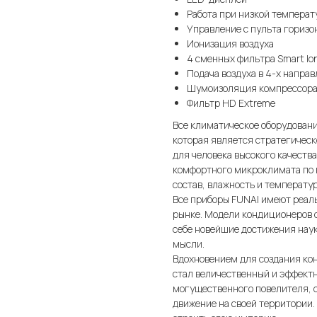
Работа при низкой температ
Управление с пульта гориз
Ионизация воздуха
4 сменных фильтра Smart Io
Подача воздуха в 4-х направ
Шумоизоляция компрессор
Фильтр HD Extreme
Все климатическое оборудовани
которая является стратегическ
для человека высокого качества
комфортного микроклимата по в
состав, влажность и температур
Все приборы FUNAI имеют реаль
рынке. Модели кондиционеров 
себе новейшие достижения наук
мысли.
Вдохновением для создания ко
стал величественный и эффектн
могущественного повелителя, 
движение на своей территории.