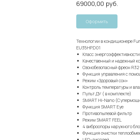
руб.
69000,00
Оформить
Технологии в кондиционере Fu
EU35HP.D01
Класс энергоэффективност
Качественный и надежный к
Озонобезопасный фреон R32
Функция управления с помо
Режим «Здоровый сон»
Контроль температуры и вла
Пульт ДУ ( в комплекте)
SMART Hi-Nano (Супермощн
Функция SMART Eye
Противопылевой фильтр
Режим SMART FEEL
4 виброопоры наружного бло
Функция очистки теплообме
LED-дисплей