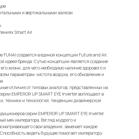
уре
онтальными и вертикальными жалюзи
n
лениях Smart Air
а
е FUNAI создается в единой концепции Future and Air,
ой идеей бренда. Сутью концепции является создание
 его жизни, для чего необходимо наличие здорового и
сем параметрам: чистота воздуха, его обновление и
а.
ные отличия от типовых аналогов, представленных на
серии EMPEROR UP SMART EYE Inverter воплощают в
и, техники и технологий, тенденции дизайнерской
ндиционеров серии EMPEROR UP SMART EYE Inverter
ый меч императора. Взгляд мудрого и
осматривающего свои владения, замечает каждое
 Способность видеть будущее помогает императору