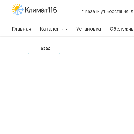
г. Казань ул. Восстания, д
г. Казань ул. Восстания, д
Главная
Главная
Каталог
Каталог
Установка
Установка
Обслуживан
Обслужив
Назад