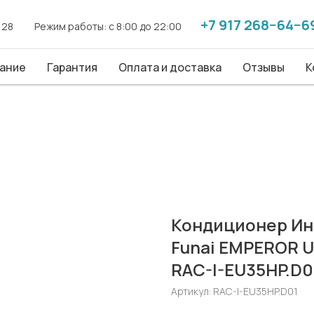
+7 917 268−64−6
+7 917 268−64−6
. 28
. 28
------
------
Режим работы: с 8:00 до 22:00
Режим работы: с 8:00 до 22:00
------
------
ие
ание
Гарантия
Гарантия
Оплата и доставка
Оплата и доставка
Отзывы
Отзывы
Конт
К
Кондиционер Ин
Funai EMPEROR U
RAC-I-EU35HP.D0
Артикул:
RAC-I-EU35HP.D01