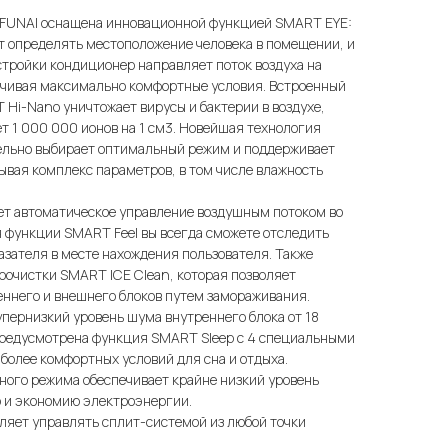
 FUNAI оснащена инновационной функцией SMART EYE:
т определять местоположение человека в помещении, и
стройки кондиционер направляет поток воздуха на
печивая максимально комфортные условия. Встроенный
Hi-Nano уничтожает вирусы и бактерии в воздухе,
ет 1 000 000 ионов на 1 см3. Новейшая технология
тельно выбирает оптимальный режим и поддерживает
вая комплекс параметров, в том числе влажность
ет автоматическое управление воздушным потоком во
я функции SMART Feel вы всегда сможете отследить
зателя в месте нахождения пользователя. Также
оочистки SMART ICE Clean, которая позволяет
еннего и внешнего блоков путем замораживания.
пернизкий уровень шума внутреннего блока от 18
 предусмотрена функция SMART Sleep с 4 специальными
олее комфортных условий для сна и отдыха.
ного режима обеспечивает крайне низкий уровень
 и экономию электроэнергии.
ляет управлять сплит-системой из любой точки