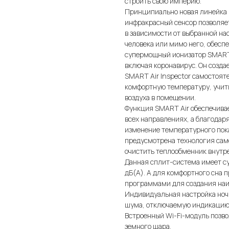
строить свою империю.
Принципиально новая линейка
инфракрасный сенсор позволяе
в зависимости от выбранной на
человека или мимо него, обес
супермощный ионизатор SMART 
включая коронавирус. Он созда
SMART Air Inspector самостоя
комфортную температуру, учиты
воздуха в помещении.
Функция SMART Air обеспечива
всех направлениях, а благодар
изменение температурного пока
предусмотрена технология сам
очистить теплообменник внутр
Данная сплит-система имеет су
дБ(А). А для комфортного сна
программами для создания наиб
Индивидуальная настройка ноч
шума, отключаемую индикацию
Встроенный Wi-Fi-модуль позво
земного шара.