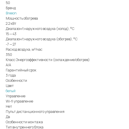
50
Бренд
Breeon
Мощность обогрева
2.2 кВт
Диапазон t наружного воздуха (холод), °C
15 — 43
Диапазон t наружного воздуха (обогрев), °C
-7 — 27
Расход воздуха, м³/час
350
Класс Энергоэффективности (охлаждение/обогрев)
A/A
Гарантийный срок
3 года
Особенности
Цвет
белый
Управление
Wi-fi управление
Нет
Пульт дистанционного управления
Да
Особенности монтажа
Тип внутреннего блока