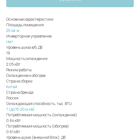
Основные характеристики
Площадь помещения
20 кв. м.
Инверторное управление
Нет
Уровень шума в/б, Дб
19
Мощность охлаждения
2.05 кВт
Режим работы
Охлаждение и обогрев
Страна сборки
Китай
Страна бренда
Россия
Охлаждающая способность, тыс. BTU
7 (до 15-20 м.кв)
Потребляемая мощность (охлаждение)
0.64 кВт
Потребляемая мощность (обогрев)
0.61 кВт
Уровень шума (внешний блок), Дб