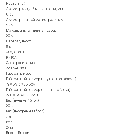
Настенный
Диаметр жидкой магистрали, мм
6.35
Диаметр газовой магистрали, мм
9.52
Максимальная длина трассы
20 м
Перепад высот
8 м
Хладагент
R 410A
Электропитание
220-240/1/50
Габариты и вес
Габаритный размер (внутреннего блока)
19 × 69.8 × 25.5 см
Габаритный размер (внешнего блока)
27.6 × 65.4 × 50.7 см
Вес (внешний блок)
20 кг
Вес (внутренний блок)
7 кг
Вес
27 кг
Бренд: Breeon