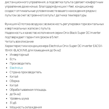
дистанционного управления, а подсветка пульта сделает комфортным
управление даже ночью. Благодаря функции I-Feel, кондиционер
создаст оптимальные условия в месте вашего нахождения рядом с
пультом за счет встроенного в пульт датчика температуры.
Функция 4D потока воздуха с возможность регулировки горизонтальных
и вертикальных жалюзи с пульта.
Надежность и качество исполнения серии Onix Black Super DC Inverter
подтверждает гарантия сроком в 5 лет.
Читать все описание
Характеристики кондиционера Electrolux Onix Super DC inverter EACS/I-
18HIX-BLACK/N8 для помещения до 54 м2
Инверторный
Есть
Производитель
Electrolux
Страна производитель
Китай
Сборка
Китай
Обрабатываемая площадь
до 54 м2
Уровень шума
31 дБ
Мощность охлаждения