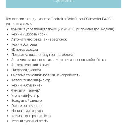
Оформить
Технологии в кондиционере Electrolux Onix Super DC inverter EACS/I-
18HIX-BLACK/N8
Функция управления с помощью Wi-Fi (При покупке доп. модуля)
Режим «Здоровый сон»
Автоматическое качание заслонок
Режим обогрева
4D поток воздуха
Подсветка дисплея внутреннего блока
Автоочистка полного цикла + противоплесневая обработка
Автоматический режим
Цифровой дисплей
Система самодиагностики неисправности
Каталитический фильтр
Режим «Осушение»
Функция "Таймер"
Угольный фильтр
Воздушный фильтр
Режим вентиляции
Ионизация воздуха
Климат контроль «I-feel»
Теплый пуск «Hot start»