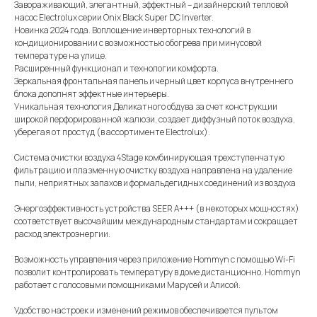
Завораживающий, элегантный, эффектный – дизайнерский тепловой
насос Electrolux серии Onix Black Super DC Inverter.
Новинка 2024 года. Воплощение инверторных технологий в
кондиционировании с возможностью обогрева при минусовой
температуре на улице.
Расширенный функционал и технологии комфорта.
Зеркальная фронтальная панель и черный цвет корпуса внутреннего
блока дополнят эффектные интерьеры.
Уникальная технология Деликатного обдува за счет конструкции
широкой перфорированной жалюзи, создает диффузный поток воздуха,
уберегая от простуд (в ассортименте Electroluх).
Система очистки воздуха 4Stage комбинирующая трехступенчатую
фильтрацию и плазменную очистку воздуха направлена на удаление
пыли, неприятных запахов и формальдегидных соединений из воздуха
Энергоэффективность устройства SEER А+++ (в некоторых мощностях)
соответствует высочайшим международным стандартам и сокращает
расход электроэнергии.
Возможность управления через приложение Hommyn с помощью Wi-Fi
позволит контролировать температуру в доме дистанционно. Hommyn
работает с голосовыми помощниками Марусей и Алисой.
Удобство настроек и изменений режимов обеспечивается пультом