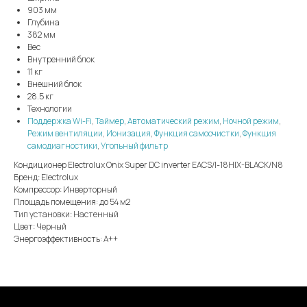
903 мм
Глубина
382 мм
Вес
Внутренний блок
11 кг
Внешний блок
28.5 кг
Технологии
Поддержка Wi-Fi
,
Таймер
,
Автоматический режим
,
Ночной режим
,
Режим вентиляции
,
Ионизация
,
Функция самоочистки
,
Функция
самодиагностики
,
Угольный фильтр
Кондиционер Electrolux Onix Super DC inverter EACS/I-18HIX-BLACK/N8
Бренд: Electrolux
Компрессор: Инверторный
Площадь помещения: до 54 м2
Тип установки: Настенный
Цвет: Черный
Энергоэффективность: А++