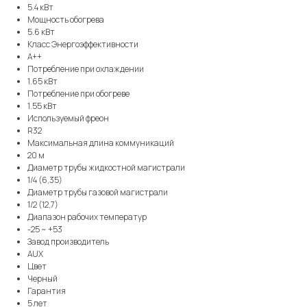
5.4 кВт
Мощность обогрева
5.6 кВт
Класс Энергоэффективности
A++
Потребление при охлаждении
1.65 кВт
Потребление при обогреве
1.55 кВт
Используемый фреон
R32
Максимальная длина коммуникаций
20 м
Диаметр трубы жидкостной магистрали
1/4 (6,35)
Диаметр трубы газовой магистрали
1/2 (12,7)
Диапазон рабочих температур
-25 ~ +53
Завод производитель
AUX
Цвет
Черный
Гарантия
5 лет