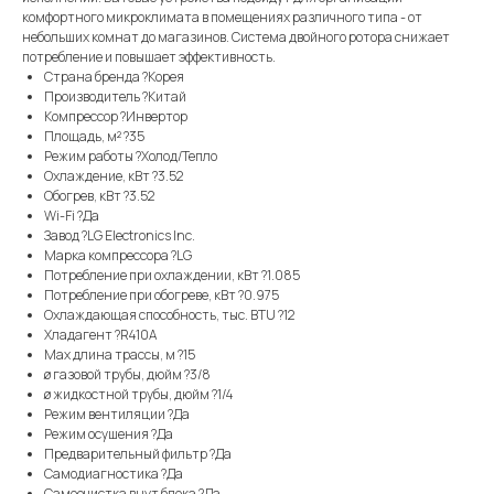
комфортного микроклимата в помещениях различного типа - от
небольших комнат до магазинов. Система двойного ротора снижает
потребление и повышает эффективность.
Страна бренда ?Корея
Производитель ?Китай
Компрессор ?Инвертор
Площадь, м² ?35
Режим работы ?Холод/Тепло
Охлаждение, кВт ?3.52
Обогрев, кВт ?3.52
Wi-Fi ?Да
Завод ?LG Electronics Inc.
Марка компрессора ?LG
Потребление при охлаждении, кВт ?1.085
Потребление при обогреве, кВт ?0.975
Охлаждающая способность, тыс. BTU ?12
Хладагент ?R410A
Max длина трассы, м ?15
ø газовой трубы, дюйм ?3/8
ø жидкостной трубы, дюйм ?1/4
Режим вентиляции ?Да
Режим осушения ?Да
Предварительный фильтр ?Да
Самодиагностика ?Да
Самоочистка внут блока ?Да