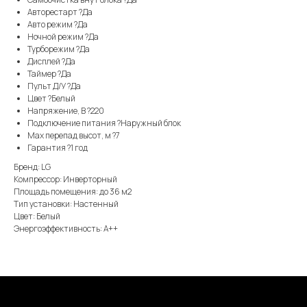
Авторестарт ?Да
Авто режим ?Да
Ночной режим ?Да
Турборежим ?Да
Дисплей ?Да
Таймер ?Да
Пульт Д/У ?Да
Цвет ?Белый
Напряжение, В ?220
Подключение питания ?Наружный блок
Max перепад высот, м ?7
Гарантия ?1 год
Бренд: LG
Компрессор: Инверторный
Площадь помещения: до 36 м2
Тип установки: Настенный
Цвет: Белый
Энергоэффективность: А++