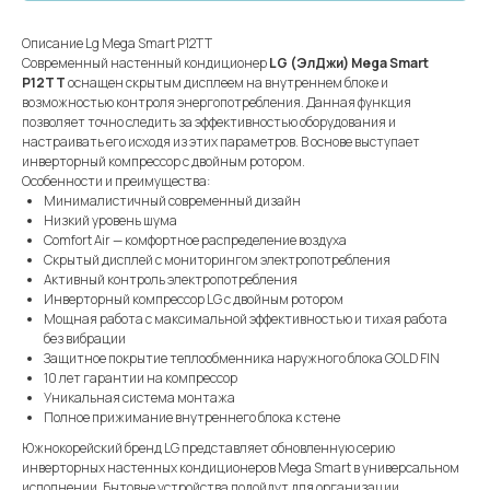
Описание Lg Mega Smart P12TT
Современный настенный кондиционер
LG (ЭлДжи) Mega Smart
P12TT
оснащен скрытым дисплеем на внутреннем блоке и
возможностью контроля энергопотребления. Данная функция
позволяет точно следить за эффективностью оборудования и
настраивать его исходя из этих параметров. В основе выступает
инверторный компрессор с двойным ротором.
Особенности и преимущества:
Минималистичный современный дизайн
Низкий уровень шума
Comfort Air — комфортное распределение воздуха
Скрытый дисплей с мониторингом электропотребления
Активный контроль электропотребления
Инверторный компрессор LG с двойным ротором
Мощная работа с максимальной эффективностью и тихая работа
без вибрации
Защитное покрытие теплообменника наружного блока GOLD FIN
10 лет гарантии на компрессор
Уникальная система монтажа
Полное прижимание внутреннего блока к стене
Южнокорейский бренд LG представляет обновленную серию
инверторных настенных кондиционеров Mega Smart в универсальном
исполнении. Бытовые устройства подойдут для организации