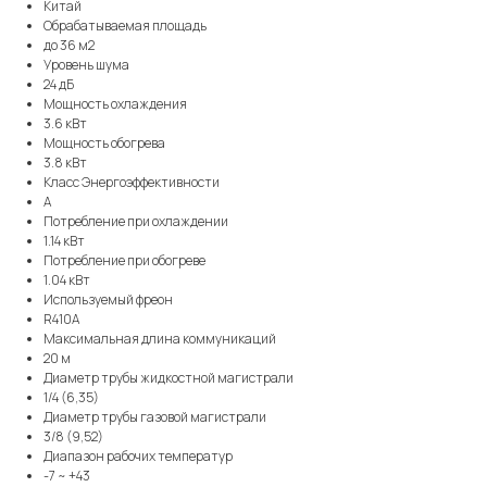
Китай
Обрабатываемая площадь
до 36 м2
Уровень шума
24 дБ
Мощность охлаждения
3.6 кВт
Мощность обогрева
3.8 кВт
Класс Энергоэффективности
A
Потребление при охлаждении
1.14 кВт
Потребление при обогреве
1.04 кВт
Используемый фреон
R410A
Максимальная длина коммуникаций
20 м
Диаметр трубы жидкостной магистрали
1/4 (6,35)
Диаметр трубы газовой магистрали
3/8 (9,52)
Диапазон рабочих температур
-7 ~ +43