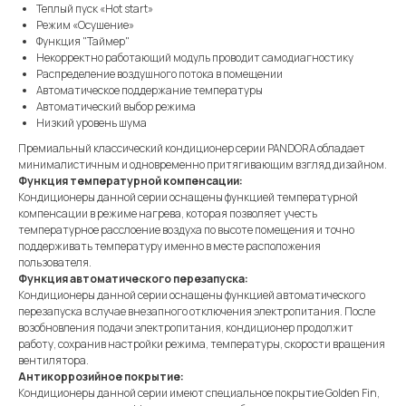
Теплый пуск «Hot start»
Режим «Осушение»
Функция "Таймер"
Некорректно работающий модуль проводит самодиагностику
Распределение воздушного потока в помещении
Автоматическое поддержание температуры
Автоматический выбор режима
Низкий уровень шума
Премиальный классический кондиционер серии PANDORA обладает
минималистичным и одновременно притягивающим взгляд дизайном.
Функция температурной компенсации:
Кондиционеры данной серии оснащены функцией температурной
компенсации в режиме нагрева, которая позволяет учесть
температурное расслоение воздуха по высоте помещения и точно
поддерживать температуру именно в месте расположения
пользователя.
Функция автоматического перезапуска:
Кондиционеры данной серии оснащены функцией автоматического
перезапуска в случае внезапного отключения электропитания. После
возобновления подачи электропитания, кондиционер продолжит
работу, сохранив настройки режима, температуры, скорости вращения
вентилятора.
Антикоррозийное покрытие:
Кондиционеры данной серии имеют специальное покрытие Golden Fin,