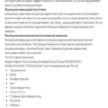
которое увеличивает эффективность теплообмена, а также продлевает
срок службы кондиционера
Функция самодиагностики:
Микроконтроллер кондиционера в постоянном режиме отслеживает
возникновение нештатных режимов работы или неисправностей узлов
и автоматически останавливает систему, защищая её от поломки. В это
время на дисплее внутреннего блока отобразится код ошибки или
аварии.
Функция запоминания положения жалюзи:
Кондиционеры данной серии оснащены функцией запоминания
положения жалюзи. После выключения и повторного включения
кондиционера, жалюзи будут выставлены в ранее заданное
пользователем положение.
Читать все описание
Характеристики кондиционера Royal Clima PANDORA RC-
PD35HN/IN/RC-PD35HN/OUT для помещения до 36 м2
Год выпуска
2022
Инверторный
Нет
Производитель
Royal Clima
Страна производитель
Италия
Сборка