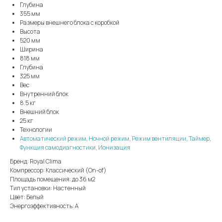
Глубина
355 мм
Размеры внешнего блока с коробкой
Высота
520 мм
Ширина
818 мм
Глубина
325 мм
Вес
Внутренний блок
8.5 кг
Внешний блок
25 кг
Технологии
Автоматический режим
,
Ночной режим
,
Режим вентиляции
,
Таймер
,
Функция самодиагностики
,
Ионизация
Бренд: Royal Clima
Компрессор: Классический (On-of)
Площадь помещения: до 36 м2
Тип установки: Настенный
Цвет: Белый
Энергоэффективность: А