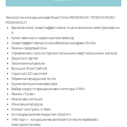
Технологии в кондиционере Royal Clima PANDORA RC-PD35HN/IN/RC-
PD35HN/OUT
Высокий класс энергоэффективности для экономии электроэнергии
А
Качественный и надежный компрессор
Энергоэффективный и озонобезопасный фреон R410a
Режим «Здоровый сон»
Управление с пульта горизонтальными и вертикальными жалюзи
Защита от детей
Экономичный режим
Функция Smart Defrost
Скрытый LED-дисплей
Объемный воздушный поток
Шумоизоляция компрессора
Выбор скорости вращения вентилятора «FAN»
Режим «Turbo»
Режим вентиляции
Ионизация воздуха
Климат контроль «I-feel»
Антикоррозийное покрытие «Gold fin»
«Рестарт» - кондиционер включается после перебоев с
электропитанием