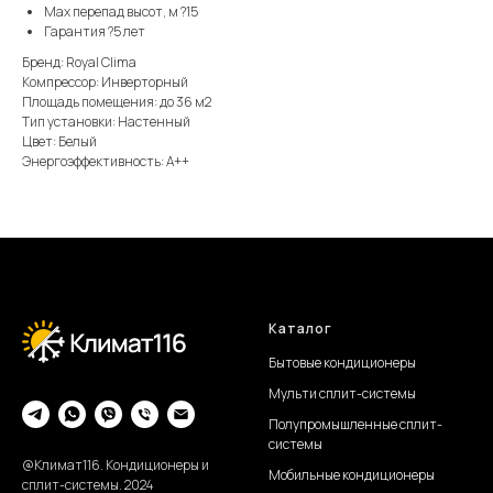
Max перепад высот, м ?15
Гарантия ?5 лет
Бренд: Royal Clima
Компрессор: Инверторный
Площадь помещения: до 36 м2
Тип установки: Настенный
Цвет: Белый
Энергоэффективность: А++
Каталог
Бытовые кондиционеры
Мульти сплит-системы
Полупромышленные сплит-
системы
@Климат116. Кондиционеры и
Мобильные кондиционеры
сплит-системы. 2024