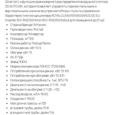
Silver Ion) и функцию равномерного распределения воздушного потока
3D AUTO AIR, которая позволяет управлять горизонтальными и
вертикальными жалюзи внутреннего блока с пульта управления.
Характеристики кондиционера ROYAL CLIMA RENAISSANCE DC EU
Inverter RCI-RND30HN/in/RCI-RND30HN/out для помещения до 27 м2
Страна бренда ?Италия
Производитель ?Китай
Компрессор ?Инвертор
Площадь, м² ?29
Режим работы ?Холод/Тепло
Охлаждение, кВт ?2.9
Обогрев, кВт ?3
Wi-Fi ?Да
Завод ?OEM
Марка компрессора ?GMCC (TOSHIBA)
Потребление при охлаждении, кВт ?0.85
Потребление при обогреве, кВт ?0.831
Охлаждающая способность, тыс. BTU ?9
Диапазон t на охлаждение, С ?-15...+49
Диапазон t на обогрев, С ?-25...+32
Расход воздуха, м3/ч ?600
Хладагент ?R410
Max длина трассы, м ?25
ø газовой трубы, дюйм ?3/8
ø жидкостной трубы, дюйм ?1/4