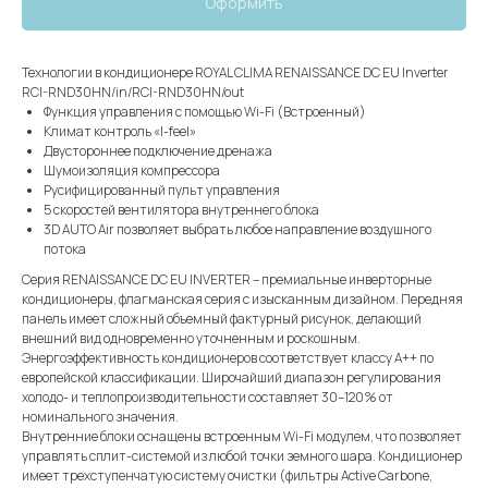
Оформить
Технологии в кондиционере ROYAL CLIMA RENAISSANCE DC EU Inverter
RCI-RND30HN/in/RCI-RND30HN/out
Функция управления с помощью Wi-Fi (Встроенный)
Климат контроль «I-feel»
Двустороннее подключение дренажа
Шумоизоляция компрессора
Русифицированный пульт управления
5 скоростей вентилятора внутреннего блока
3D AUTO Air позволяет выбрать любое направление воздушного
потока
Серия RENAISSANCE DC EU INVERTER – премиальные инверторные
кондиционеры, флагманская серия с изысканным дизайном. Передняя
панель имеет сложный объемный фактурный рисунок, делающий
внешний вид одновременно уточненным и роскошным.
Энергоэффективность кондиционеров соответствует классу А++ по
европейской классификации. Широчайший диапазон регулирования
холодо- и теплопроизводительности составляет 30–120% от
номинального значения.
Внутренние блоки оснащены встроенным Wi-Fi модулем, что позволяет
управлять сплит-системой из любой точки земного шара. Кондиционер
имеет трехступенчатую систему очистки (фильтры Active Carbone,