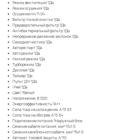
Режим вентиляции ?Да
Режим осушения ?Да
Осушение л/ч ?1.04
Фильтр тонкой очистки ?Да
Предварительный фильтр ?Да
Антибактериальный фильтр ?Да
Непрерывное движение заслонок ?Да
Самодиагностика ?Да
Авторестарт ?Да
Авто режим ?Да
Ночной режим ?Да
Турборежим ?Да
Дисплей ?Да
Таймер ?Да
Пульт Д/У ?Да
I Feel ?Да
Цвет ?Белый
Напряжение, В ?220
Энергоэффективность ?A++
Сила тока на охлаждение, А ?3.93
Сила тока на обогрев, А ?3.84
Подключение питания ?Наружный блок
Сечение кабеля питания, мм² ?3x1.5
Сечения межблочного кабеля, мм² ?5x1.5
Автомат токовой защиты, А ?10