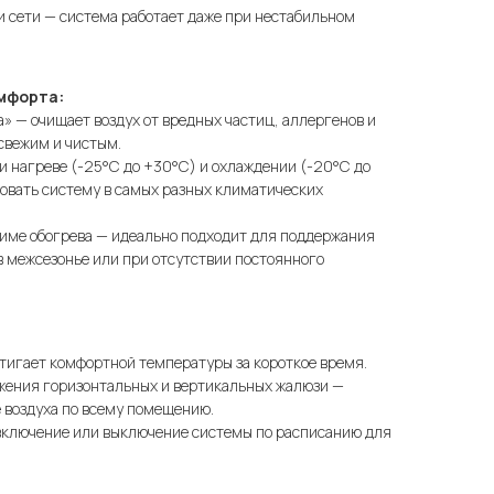
 сети — система работает даже при нестабильном
омфорта:
» — очищает воздух от вредных частиц, аллергенов и
 свежим и чистым.
 нагреве (-25°C до +30°C) и охлаждении (-20°C до
овать систему в самых разных климатических
име обогрева — идеально подходит для поддержания
 межсезонье или при отсутствии постоянного
тигает комфортной температуры за короткое время.
жения горизонтальных и вертикальных жалюзи —
 воздуха по всему помещению.
ключение или выключение системы по расписанию для