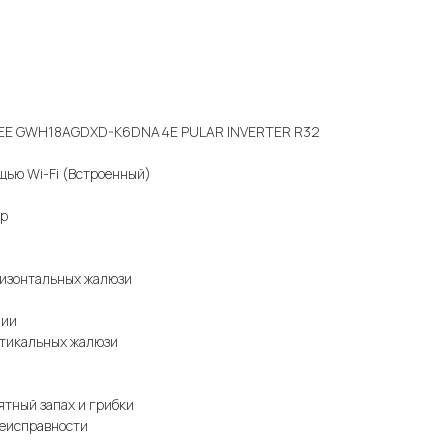
GREE GWH18AGDXD-K6DNA4E PULAR INVERTER R32
щью Wi-Fi (Встроенный)
ор
ризонтальных жалюзи
нии
ртикальных жалюзи
тный запах и грибки
еисправности