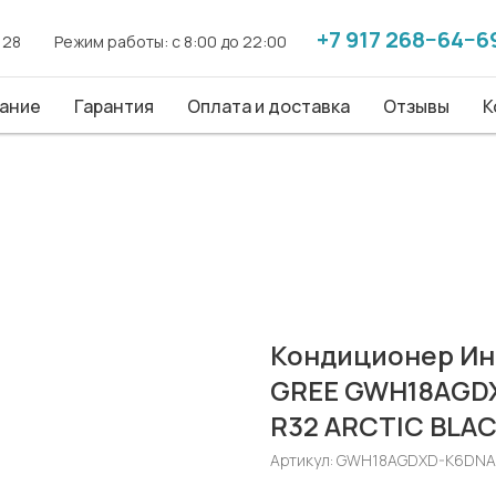
+7 917 268−64−6
+7 917 268−64−6
. 28
. 28
------
------
Режим работы: с 8:00 до 22:00
Режим работы: с 8:00 до 22:00
------
------
ие
ание
Гарантия
Гарантия
Оплата и доставка
Оплата и доставка
Отзывы
Отзывы
Конт
К
Кондиционер Ин
GREE GWH18AGDX
R32 ARCTIC BLA
Артикул:
GWH18AGDXD-K6DNA