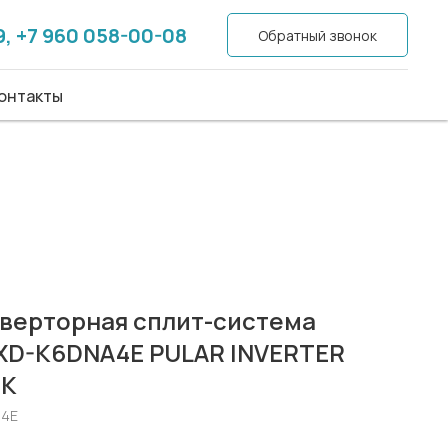
9, +7 960 058-00-08
9, +7 960 058-00-08
Обратный звонок
Обратный звонок
акты
онтакты
верторная сплит-система
D-K6DNA4E PULAR INVERTER
CK
4E