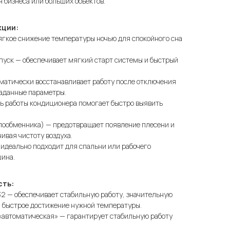
я бизнеса или больших объектов.
кции:
ягкое снижение температуры ночью для спокойного сна
пуск — обеспечивает мягкий старт системы и быстрый
матически восстанавливает работу после отключения
заданные параметры.
ь работы кондиционера помогает быстро выявить
лообменника) — предотвращает появление плесени и
ивая чистоту воздуха.
идеально подходит для спальни или рабочего
шина.
сть:
2 — обеспечивает стабильную работу, значительную
 быстрое достижение нужной температуры.
«автоматическая» — гарантирует стабильную работу