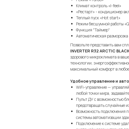
Климат контроль «I-feel»
«Рестарт» - кондиционер вк
Теплый пуск «Hot start»
Режим бесшумной работы «Q
Функция "Таймер"
Автоматическая разморозка
Позвольте представить вам сп
INVERTER R32 ARCTIC BLAC
здорового микроклимата в ваше
технологии, энергоэффективнос
максимальный комфорт в любое
Удобное управление и авт
WiFi-управление — управля
любой точки мира, задавайт
Пульт ДУ с возможностью бл
предотвращать случайные и
Возможность подключения п
системы автоматизации зда
Подключение к системе уда