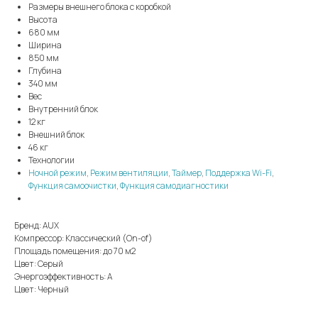
Размеры внешнего блока с коробкой
Высота
680 мм
Ширина
850 мм
Глубина
340 мм
Вес
Внутренний блок
12 кг
Внешний блок
46 кг
Технологии
Ночной режим
,
Режим вентиляции
,
Таймер
,
Поддержка Wi-Fi
,
Функция самоочистки
,
Функция самодиагностики
Бренд: AUX
Компрессор: Классический (On-of)
Площадь помещения: до 70 м2
Цвет: Серый
Энергоэффективность: А
Цвет: Черный