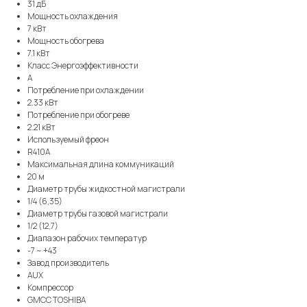
31 дБ
Мощность охлаждения
7 кВт
Мощность обогрева
7.1 кВт
Класс Энергоэффективности
A
Потребление при охлаждении
2.33 кВт
Потребление при обогреве
2.21 кВт
Используемый фреон
R410A
Максимальная длина коммуникаций
20 м
Диаметр трубы жидкостной магистрали
1/4 (6,35)
Диаметр трубы газовой магистрали
1/2 (12,7)
Диапазон рабочих температур
-7 ~ +43
Завод производитель
AUX
Компрессор
GMCC TOSHIBA