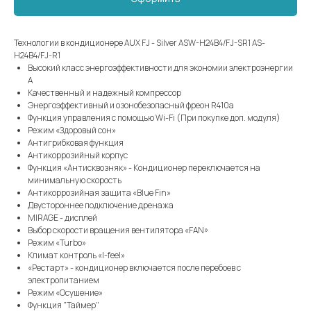
Технологии в кондиционере AUX FJ - Silver ASW-H24B4/FJ-SR1 AS-
H24B4/FJ-R1
Высокий класс энергоэффективности для экономии электроэнергии
А
Качественный и надежный компрессор
Энергоэффективный и озонобезопасный фреон R410a
Функция управления с помощью Wi-Fi (При покупке доп. модуля)
Режим «Здоровый сон»
Антигрибковая функция
Антикоррозийный корпус
Функция «Антисквозняк» - Кондиционер переключается на
минимальную скорость
Антикоррозийная защита «Blue Fin»
Двустороннее подключение дренажа
MIRAGE - дисплей
Выбор скорости вращения вентилятора «FAN»
Режим «Turbo»
Климат контроль «I-feel»
«Рестарт» - кондиционер включается после перебоев с
электропитанием
Режим «Осушение»
Функция "Таймер"