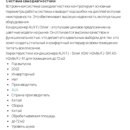
Система самодиагностики:
Встроенная система самодиагностики контролирует основные
параметры работы системы и выводит код ошибки на дисплей в случае
неисправности. Это обеспечивает высокую надежность эксплуатации
оборудования.
Кондиционер AUX FJ Silver - это лучшее ценовое предложение на
цветные модели на рынке. Он отличается высоким качеством и
функциональностью, что делает его идеальным выбором для тех, кто
хочет создать стильный и комфортный интерьер в своем помещении.
Читать все описание
Характеристики кондиционера AUX FJ - Silver ASW-H24B4/FJ-SR1 AS-
H24B4/FJ-R1 для помещения до 72 м2
Год выпуска
2022
Инверторный
Нет
Производитель
AUX
Страна производитель
Китай
Сборка
Китай
Обрабатываемая площадь
до 72 м2
Уровень шума