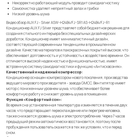
Некорректно работающий модуль проводит самодиагностику
Самоочистка удаляет неприятный запах и грибки
Низкий уровень шума
Видео обзор AUX FJ - Silver ASW-H24B4/FJ-SR1 AS-H24B4/FJ-R1
Кондиционер AUX FJ Silver представляет собой бюджетное решение для
создания стильного интерьера без специальных дизайнерских
доработок. Кондиционер имеет минималистичный дизайн,
соответствующий современным тенденциям в промышленном
дизайне. Качество материалов и лакокрасочных покрытий высокое, что
обеспечивает долговечность и устойчивость к воздействию времени. Он
отличается высокой надежностью и функциональностью, имеет
встроенную систему самодиагностики и функцию «Антисквозняк».
Качественный и надежный компрессор:
Кондиционер оснащен компрессором нового поколения, производства
ведущего мирового производителя - завода GMCC. Вентилятор имеет
мотор с пониженным уровнем шума, что обеспечивает более
комфортную работу и снижает уровень шума в помещении.
Функция «Комфортный сон»:
Во время сна установленная температура изменяется в течение двух
часов, что предотвращает переохлаждение или перегрев человека,
также снижается уровень шума и электропотребление. Через 7 часов
предыдущий режим автоматически восстановится, поэтому после
пробуждения пользователь окажется в тех же условиях, что и перед
сном.