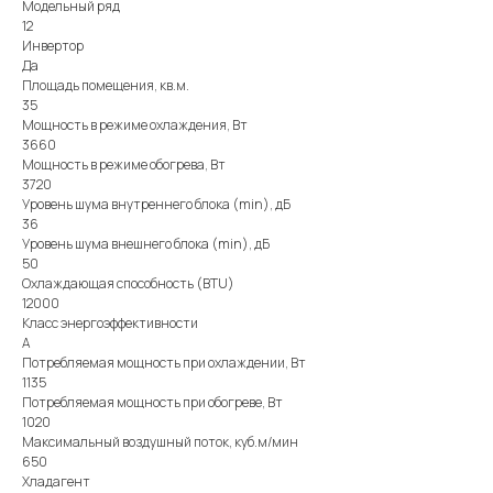
Модельный ряд
12
Инвертор
Да
Площадь помещения, кв.м.
35
Мощность в режиме охлаждения, Вт
3660
Мощность в режиме обогрева, Вт
3720
Уровень шума внутреннего блока (min), дБ
36
Уровень шума внешнего блока (min), дБ
50
Охлаждающая способность (BTU)
12000
Класс энергоэффективности
А
Потребляемая мощность при охлаждении, Вт
1135
Потребляемая мощность при обогреве, Вт
1020
Максимальный воздушный поток, куб.м/мин
650
Хладагент