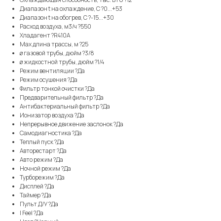
Диапазон t на охлаждение, С ?0...+53
Диапазон t на обогрев, С ?-15...+30
Расход воздуха, м3/ч ?550
Хладагент ?R410A
Max длина трассы, м ?25
ø газовой трубы, дюйм ?3/8
ø жидкостной трубы, дюйм ?1/4
Режим вентиляции ?Да
Режим осушения ?Да
Фильтр тонкой очистки ?Да
Предварительный фильтр ?Да
Антибактериальный фильтр ?Да
Ионизатор воздуха ?Да
Непрерывное движение заслонок ?Да
Самодиагностика ?Да
Теплый пуск ?Да
Авторестарт ?Да
Авто режим ?Да
Ночной режим ?Да
Турборежим ?Да
Дисплей ?Да
Таймер ?Да
Пульт Д/У ?Да
I Feel ?Да