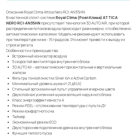
Описание Royal Clima Attica Nero RCI-AN35HN
В настенной сплит-системе
Royal Clima (Роял Клима) ATTICA
NERO RCI-AN35HN
присутствует технология 3D AUTO AIR, при которой
распределение потоков воздуха происходит равномерно, что обеспечено
автоматическими жалюзями. Модель не рекомендуют использовать
при температуре ниже – 15 градусов. Это может привести к выходу из
строя агрегата.
Особенности и преимущества:
Встроенный ионизатор воздуха
5 скоростей вентилятора внутреннего блока
3D AUTO Air – автоматические горизонтальные и вертикальные
жалюзи
Фильтры тонкой очистки Silver Ion и Active Carbon
Минимальный уровень шума от 21 дБ(А)
Стильный эргономичный пульт управления в черном цвете
Двухслойная усиленная шумоизоляция наружного блока
Класс энергоэффективности А
Режим iFEEL – отслеживание температуры с пульта ДУ
Режим комфортного сна
Таймер
Экономичный режим ECO
Двухстороннее подключение дренажа внутреннего блока
Функция теплого пуска