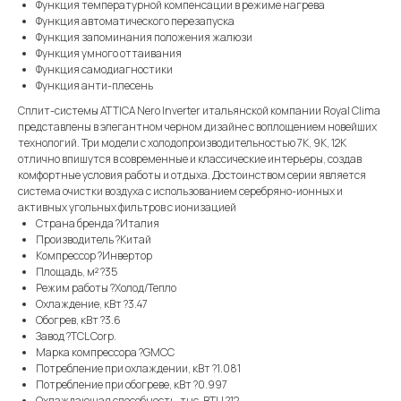
Функция температурной компенсации в режиме нагрева
Функция автоматического перезапуска
Функция запоминания положения жалюзи
Функция умного оттаивания
Функция самодиагностики
Функция анти-плесень
Сплит-системы ATTICA Nero Inverter итальянской компании Royal Clima
представлены в элегантном черном дизайне с воплощением новейших
технологий. Три модели с холодопроизводительностью 7K, 9K, 12K
отлично впишутся в современные и классические интерьеры, создав
комфортные условия работы и отдыха. Достоинством серии является
система очистки воздуха с использованием серебряно-ионных и
активных угольных фильтров с ионизацией
Страна бренда ?Италия
Производитель ?Китай
Компрессор ?Инвертор
Площадь, м² ?35
Режим работы ?Холод/Тепло
Охлаждение, кВт ?3.47
Обогрев, кВт ?3.6
Завод ?TCL Corp.
Марка компрессора ?GMCC
Потребление при охлаждении, кВт ?1.081
Потребление при обогреве, кВт ?0.997
Охлаждающая способность, тыс. BTU ?12