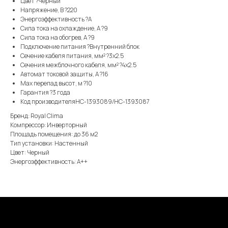
Цвет ?Черный
Напряжение, В ?220
Энергоэффективность ?A
Сила тока на охлаждение, А ?9
Сила тока на обогрев, А ?9
Подключение питания ?Внутренний блок
Сечение кабеля питания, мм² ?3x2.5
Сечения межблочного кабеля, мм² ?4x2.5
Автомат токовой защиты, А ?16
Max перепад высот, м ?10
Гарантия ?3 года
Код производителяНС-1393089/НС-1393087
Бренд: Royal Clima
Компрессор: Инверторный
Площадь помещения: до 36 м2
Тип установки: Настенный
Цвет: Черный
Энергоэффективность: А++