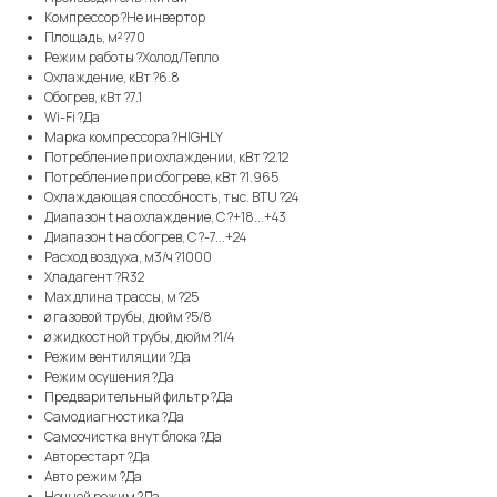
Компрессор ?Не инвертор
Площадь, м² ?70
Режим работы ?Холод/Тепло
Охлаждение, кВт ?6.8
Обогрев, кВт ?7.1
Wi-Fi ?Да
Марка компрессора ?HIGHLY
Потребление при охлаждении, кВт ?2.12
Потребление при обогреве, кВт ?1.965
Охлаждающая способность, тыс. BTU ?24
Диапазон t на охлаждение, С ?+18...+43
Диапазон t на обогрев, С ?-7...+24
Расход воздуха, м3/ч ?1000
Хладагент ?R32
Max длина трассы, м ?25
ø газовой трубы, дюйм ?5/8
ø жидкостной трубы, дюйм ?1/4
Режим вентиляции ?Да
Режим осушения ?Да
Предварительный фильтр ?Да
Самодиагностика ?Да
Самоочистка внут блока ?Да
Авторестарт ?Да
Авто режим ?Да
Ночной режим ?Да