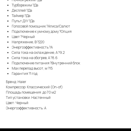
Турборежим ?Да
Дисплей ?Да
Таймер ?Да
Пульт Д/У ?Да
Голосовой помощник ?Алиса/Салют
Подключение к умному дому ?Опция
Цвет ?Черный
Напряжение, В ?220
Энергоэффективность ?A
Сила тока на охлаждение, А ?9.2
Сила тока на обогрев, А ?8.6
Подключение питания ?Внутренний блок
Max перепад высот, м ?15
Гарантия ?1 год
Бренд: Haier
Компрессор: Классический (On-of)
Площадь помещения: до 70 м2
Тип установки: Настенный
Цвет: Черный
Энергоэффективность: А