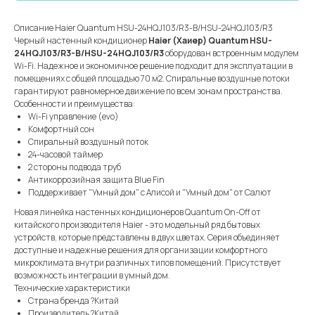
Описание Haier Quantum HSU-24HQJ103/R3-B/HSU-24HQJ103/R3
Черный настенный кондиционер
Haier (Хаиер) Quantum HSU-
24HQJ103/R3-B/HSU-24HQJ103/R3
оборудован встроенным модулем
Wi-Fi. Надежное и экономичное решение подходит для эксплуатации в
помещениях с общей площадью 70 м2. Спиральные воздушные потоки
гарантируют равномерное движение по всем зонам пространства.
Особенности и преимущества:
Wi-Fi управление (evo)
Комфортный сон
Спиральный воздушный поток
24-часовой таймер
2 стороны подвода труб
Антикоррозийная защита Blue Fin
Поддерживает "Умный дом" с Алисой и "Умный дом" от Салют
Новая линейка настенных кондиционеров Quantum On-Off от
китайского производителя Haier - это модельный ряд бытовых
устройств, которые представлены в двух цветах. Серия объединяет
доступные и надежные решения для организации комфортного
микроклимата внутри различных типов помещений. Присутствует
возможность интеграции в умный дом.
Технические характеристики
Страна бренда ?Китай
Производитель ?Китай