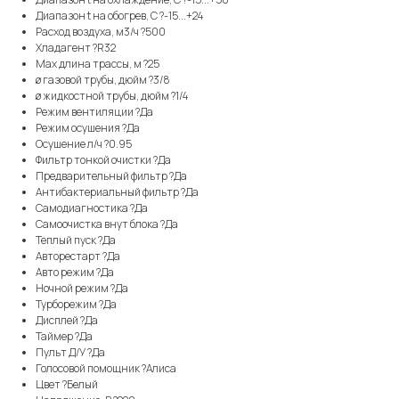
Диапазон t на обогрев, С ?-15...+24
Расход воздуха, м3/ч ?500
Хладагент ?R32
Max длина трассы, м ?25
ø газовой трубы, дюйм ?3/8
ø жидкостной трубы, дюйм ?1/4
Режим вентиляции ?Да
Режим осушения ?Да
Осушение л/ч ?0.95
Фильтр тонкой очистки ?Да
Предварительный фильтр ?Да
Антибактериальный фильтр ?Да
Самодиагностика ?Да
Самоочистка внут блока ?Да
Теплый пуск ?Да
Авторестарт ?Да
Авто режим ?Да
Ночной режим ?Да
Турборежим ?Да
Дисплей ?Да
Таймер ?Да
Пульт Д/У ?Да
Голосовой помощник ?Алиса
Цвет ?Белый