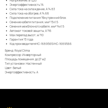
Напряжение, В ?220
Энергоэффективность ?A
Сила тока на охлаждение, А ?4.83
Сила тока на обогрев, А ?4.68
Подключение питания ?Внутренний блок
Сечение кабеля питания, мм² ?3x1.5
Сечения межблочного кабеля, мм² ?4x1.5
Автомат токовой защиты, А ?16
Max перепад высот, м ?10
Гарантия ?3 года
Код производителяНС-1689565/НС-1689566
Бренд: Royal Clima
Компрессор: Инверторный
Площадь помещения: до 27 м2
Тип установки: Настенный
Цвет: Белый
Энергоэффективность: А