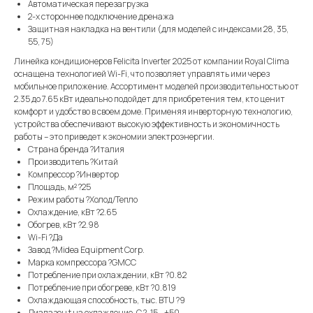
Автоматическая перезагрузка
2-х стороннее подключение дренажа
Защитная накладка на вентили (для моделей с индексами 28, 35,
55, 75)
Линейка кондиционеров Felicita Inverter 2025 от компании Royal Clima
оснащена технологией Wi-Fi, что позволяет управлять ими через
мобильное приложение. Ассортимент моделей производительностью от
2.35 до 7.65 кВт идеально подойдет для приобретения тем, кто ценит
комфорт и удобство в своем доме. Применяя инверторную технологию,
устройства обеспечивают высокую эффективность и экономичность
работы – это приведет к экономии электроэнергии.
Страна бренда ?Италия
Производитель ?Китай
Компрессор ?Инвертор
Площадь, м² ?25
Режим работы ?Холод/Тепло
Охлаждение, кВт ?2.65
Обогрев, кВт ?2.98
Wi-Fi ?Да
Завод ?Midea Equipment Corp.
Марка компрессора ?GMCC
Потребление при охлаждении, кВт ?0.82
Потребление при обогреве, кВт ?0.819
Охлаждающая способность, тыс. BTU ?9
Диапазон t на охлаждение, С ?-15...+50