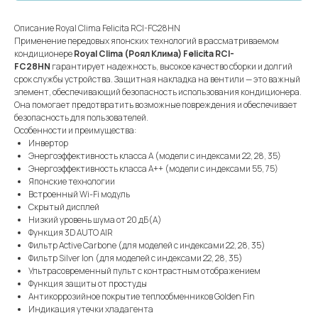
Описание Royal Clima Felicita RCI-FC28HN
Применение передовых японских технологий в рассматриваемом
кондиционере
Royal Clima (Роял Клима) Felicita RCI-
FC28HN
гарантирует надежность, высокое качество сборки и долгий
срок службы устройства. Защитная накладка на вентили — это важный
элемент, обеспечивающий безопасность использования кондиционера.
Она помогает предотвратить возможные повреждения и обеспечивает
безопасность для пользователей.
Особенности и преимущества:
Инвертор
Энергоэффективность класса А (модели с индексами 22, 28, 35)
Энергоэффективность класса А++ (модели с индексами 55, 75)
Японские технологии
Встроенный Wi-Fi модуль
Скрытый дисплей
Низкий уровень шума от 20 дБ(А)
Функция 3D AUTO AIR
Фильтр Active Carbone (для моделей с индексами 22, 28, 35)
Фильтр Silver Ion (для моделей с индексами 22, 28, 35)
Ультрасовременный пульт с контрастным отображением
Функция защиты от простуды
Антикоррозийное покрытие теплообменников Golden Fin
Индикация утечки хладагента