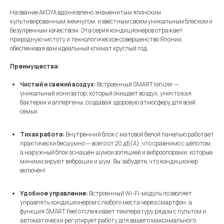
Название AKOYA вдохновлено знаменитым японским
культивированным жемчугом, известным своим уникальным блеском и
безупречным качеством. Эта серия кондиционеров отражает
природную чистоту и технологическое совершенство Японии,
обеспечивая вам идеальный климат круглый год.
Преимущества:
Чистый и свежий воздух:
Встроенный SMART Ionizer —
уникальный ионизатор, который очищает воздух, уничтожая
бактерии и аллергены, создавая здоровую атмосферу для всей
семьи.
Тихая работа:
Внутренний блок с матовой белой панелью работает
практически бесшумно — всего от 20 дБ(А), что сравнимо с шёпотом,
а наружный блок оснащён шумоизоляцией и виброопорами, которые
минимизируют вибрации и шум. Вы забудете, что кондиционер
включён!
Удобное управление:
Встроенный Wi-Fi-модуль позволяет
управлять кондиционером с любого места через смартфон, а
функция SMART Feel отслеживает температуру рядом с пультом и
автоматически регулирует работу для вашего максимального