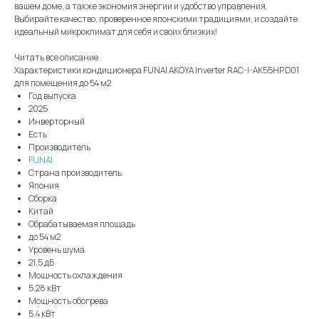
вашем доме, а также экономия энергии и удобство управления.
Выбирайте качество, проверенное японскими традициями, и создайте
идеальный микроклимат для себя и своих близких!
Читать все описание
Характеристики кондиционера FUNAI AKOYA Inverter RAC-I-AK55HP.D01
для помещения до 54 м2
Год выпуска
2025
Инверторный
Есть
Производитель
FUNAI
Страна производитель
Япония
Сборка
Китай
Обрабатываемая площадь
до 54 м2
Уровень шума
21.5 дБ
Мощность охлаждения
5.28 кВт
Мощность обогрева
5.4 кВт