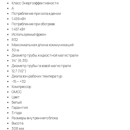
Класс Энергоэффективности
A
Потребление при охлаждении
1.459 кВт
Потребление при обогреве
1.457 кВт
Используемый фреон
R32
Максимальная длина коммуникаций
30 м
Диаметр трубы жидкостной магистрали
1/4" (6,35)
Диаметр трубы газовой магистрали
12,7 (1/2")
Диапазон рабочих температур
-15 ~ +32
Компрессор
GMCC
Цвет
Белый
Гарантия
3 года
Размеры внутреннего блока
Высота
308 мм