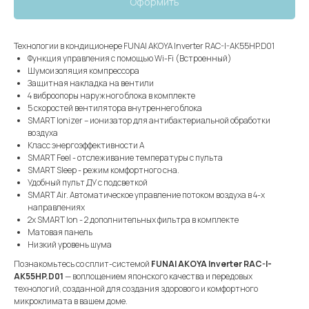
Оформить
Технологии в кондиционере FUNAI AKOYA Inverter RAC-I-AK55HP.D01
Функция управления с помощью Wi-Fi (Встроенный)
Шумоизоляция компрессора
Защитная накладка на вентили
4 виброопоры наружного блока в комплекте
5 скоростей вентилятора внутреннего блока
SMART Ionizer – ионизатор для антибактериальной обработки
воздуха
Класс энергоэффективности А
SMART Feel - отслеживание температуры с пульта
SMART Sleep - режим комфортного сна.
Удобный пульт ДУ с подсветкой
SMART Air. Автоматическое управление потоком воздуха в 4-х
направлениях
2х SMART Ion - 2 дополнительных фильтра в комплекте
Матовая панель
Низкий уровень шума
Познакомьтесь со сплит-системой
FUNAI AKOYA Inverter RAC-I-
AK55HP.D01
— воплощением японского качества и передовых
технологий, созданной для создания здорового и комфортного
микроклимата в вашем доме.