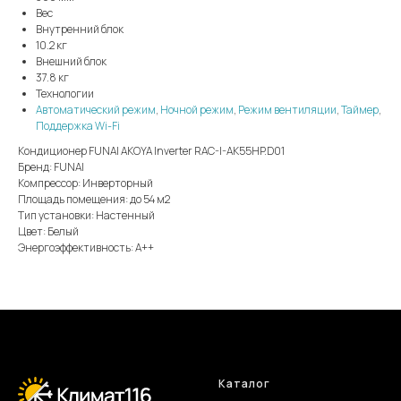
Вес
Внутренний блок
10.2 кг
Внешний блок
37.8 кг
Технологии
Автоматический режим
,
Ночной режим
,
Режим вентиляции
,
Таймер
,
Поддержка Wi-Fi
Кондиционер FUNAI AKOYA Inverter RAC-I-AK55HP.D01
Бренд: FUNAI
Компрессор: Инверторный
Площадь помещения: до 54 м2
Тип установки: Настенный
Цвет: Белый
Энергоэффективность: А++
Каталог