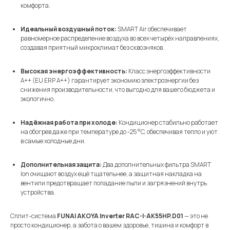
комфорта.
Идеальный воздушный поток:
SMART Air обеспечивает
равномерное распределение воздуха во всех четырёх направлениях,
создавая приятный микроклимат без сквозняков.
Высокая энергоэффективность:
Класс энергоэффективности
A++ (EU ERP A++) гарантирует экономию электроэнергии без
снижения производительности, что выгодно для вашего бюджета и
экологично.
Надёжная работа при холоде:
Кондиционер стабильно работает
на обогрев даже при температуре до -25 °C, обеспечивая тепло и уют
в самые холодные дни.
Дополнительная защита:
Два дополнительных фильтра SMART
Ion очищают воздух ещё тщательнее, а защитная накладка на
вентили предотвращает попадание пыли и загрязнений внутрь
устройства.
Сплит-система
FUNAI AKOYA Inverter RAC-I-AK55HP.D01
— это не
просто кондиционер, а забота о вашем здоровье, тишина и комфорт в