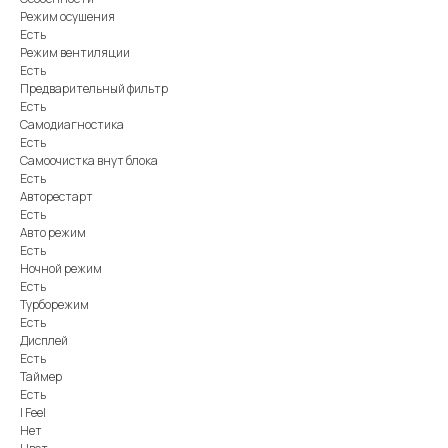
Режим осушения
Есть
Режим вентиляции
Есть
Предварительный фильтр
Есть
Самодиагностика
Есть
Самоочистка внут блока
Есть
Авторестарт
Есть
Авто режим
Есть
Ночной режим
Есть
Турборежим
Есть
Дисплей
Есть
Таймер
Есть
I Feel
Нет