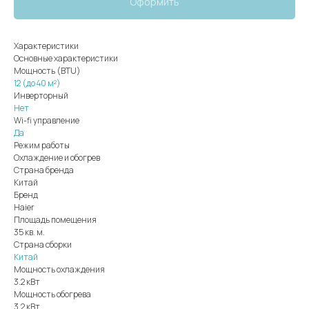
Оформить
Характеристики
Основные характеристики
Мощность (BTU)
12 (до 40 м²)
Инверторный
Нет
Wi-fi управление
Да
Режим работы
Охлаждение и обогрев
Страна бренда
Китай
Бренд
Haier
Площадь помещения
35 кв. м.
Страна сборки
Китай
Мощность охлаждения
3.2 кВт
Мощность обогрева
3.2 кВт