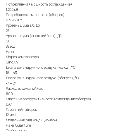
Потребляемая мощность (охлаждение)
1.225 кВт
Потребляемая мощность (обогрев)
0.995 кВт
Уровень шума в/б, Дб
27
Уровень шума (внешний блок), Дб
51
Завод
Haier
Марка компрессора
QingAn
Диапазон t наружного воздуха (холод), °C
18 — 43
Диапазон t наружного воздуха (обогрев), °C
-7 — 24
Расход воздуха, м³/час
600
Класс Энергоэффективности (охлаждение/обогрев)
D/C
Гарантийный срок
12 мес.
Модельный ряд кондиционеры
Haier Quantum
Особенности