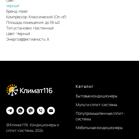
Цвет
черный
Бренд: Haier
Компрессор: Классический (On-of)
Площадь помещения: до 36 м2
Тип установки: Настенный
Цвет: Черный
Энергоэффективность: А
Каталог
Бытовые кондиционеры
Мульти сплит-системы
Полупромышленные сплит-
системы
@Климат116. Кондиционеры и
Мобильные кондиционеры
сплит-системы. 2024