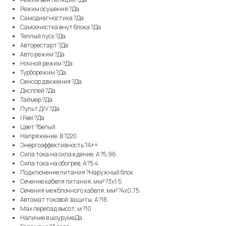
Режим осушения ?Да
Самодиагностика ?Да
Самоочистка внут блока ?Да
Теплый пуск ?Да
Авторестарт ?Да
Авто режим ?Да
Ночной режим ?Да
Турборежим ?Да
Сенсор движения ?Да
Дисплей ?Да
Таймер ?Да
Пульт Д/У ?Да
I Feel ?Да
Цвет ?Белый
Напряжение, В ?220
Энергоэффективность ?A++
Сила тока на охлаждение, А ?5.96
Сила тока на обогрев, А ?5.4
Подключение питания ?Наружный блок
Сечение кабеля питания, мм² ?3x1.5
Сечения межблочного кабеля, мм² ?4x0.75
Автомат токовой защиты, А ?16
Max перепад высот, м ?10
Наличие в шоурумеДа