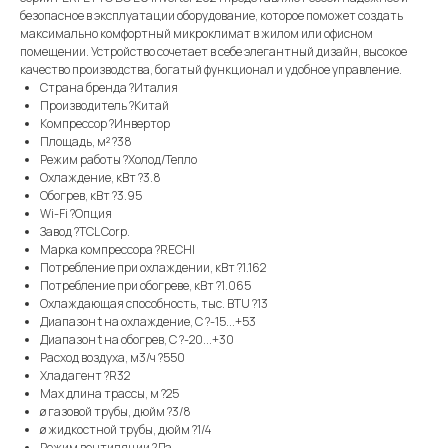
безопасное в эксплуатации оборудование, которое поможет создать
максимально комфортный микроклимат в жилом или офисном
помещении. Устройство сочетает в себе элегантный дизайн, высокое
качество производства, богатый функционал и удобное управление.
Страна бренда ?Италия
Производитель ?Китай
Компрессор ?Инвертор
Площадь, м² ?38
Режим работы ?Холод/Тепло
Охлаждение, кВт ?3.8
Обогрев, кВт ?3.95
Wi-Fi ?Опция
Завод ?TCL Corp.
Марка компрессора ?RECHI
Потребление при охлаждении, кВт ?1.162
Потребление при обогреве, кВт ?1.065
Охлаждающая способность, тыс. BTU ?13
Диапазон t на охлаждение, С ?-15...+53
Диапазон t на обогрев, С ?-20...+30
Расход воздуха, м3/ч ?550
Хладагент ?R32
Max длина трассы, м ?25
ø газовой трубы, дюйм ?3/8
ø жидкостной трубы, дюйм ?1/4
Режим вентиляции ?Да