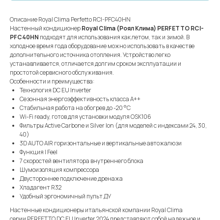
Описание Royal Clima Perfetto RCI-PFC40HN
Настенный кондиционер
Royal Clima (Роял Клима) PERFETTO RCI-
PFC40HN
подходят для использования как летом, так и зимой. В
холодное время года оборудование можно использовать в качестве
дополнительного источника отопления. Устройство легко
устанавливается, отличается долгим сроком эксплуатации и
простотой сервисного обслуживания.
Особенности и преимущества:
Технология DC EU Inverter
Сезонная энергоэффективность класса А++
Стабильная работа на обогрев до -20 °С
Wi-Fi ready, готов для установки модуля OSK106
Фильтры Active Carbone и Silver Ion (для моделей с индексами 24, 30,
40)
3D AUTO AIR горизонтальные и вертикальные автожалюзи
Функция I Feel
7 скоростей вентилятора внутреннего блока
Шумоизоляция компрессора
Двустороннее подключение дренажа
Хладагент R32
Удобный эргономичный пульт ДУ
Настенные кондиционеры итальянской компании Royal Clima
серии PERFETTO DC EU Inverter 2024 представляют собой надежное и