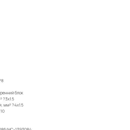
?8
ренний блок
² ?3x1.5
, мм² ?4x1.5
?10
3086/НС-1393084