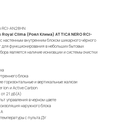
ero RCI-AN28HN
а
Royal Clima (Роял Клима) ATTICA NERO RCI-
 с настенным внутренним блоком шикарного чёрного
т для функционирования в небольших бытовых
бора является наличие ионизации и системы очистки
ха
утреннего блока
ие горизонтальные и вертикальные жалюзи
r Ion и Active Carbon
от 21 дБ(А)
ьт управления в черном цвете
оизоляция наружного блока
 А
 температуры с пульта ДУ