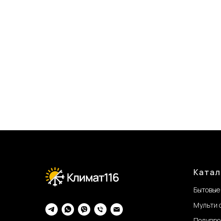
Катал
Бытовые
Мульти 
Полупро