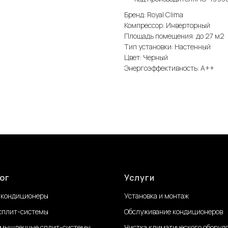
Бренд: Royal Clima
Компрессор: Инверторный
Площадь помещения: до 27 м2
Тип установки: Настенный
Цвет: Черный
Энергоэффективность: А++
ог
Услуги
 кондиционеры
Установка и монтаж
сплит-системы
Обслуживание
кондиционеров
мышленные сплит-системы
Чистка климатического оборуд