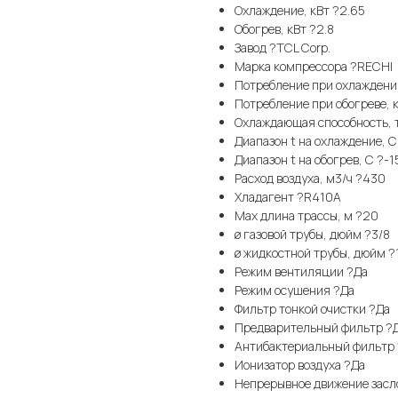
Охлаждение, кВт ?2.65
Обогрев, кВт ?2.8
Завод ?TCL Corp.
Марка компрессора ?RECHI
Потребление при охлаждени
Потребление при обогреве, к
Охлаждающая способность, 
Диапазон t на охлаждение, С
Диапазон t на обогрев, С ?-1
Расход воздуха, м3/ч ?430
Хладагент ?R410A
Max длина трассы, м ?20
ø газовой трубы, дюйм ?3/8
ø жидкостной трубы, дюйм ?
Режим вентиляции ?Да
Режим осушения ?Да
Фильтр тонкой очистки ?Да
Предварительный фильтр ?
Антибактериальный фильтр
Ионизатор воздуха ?Да
Непрерывное движение засл