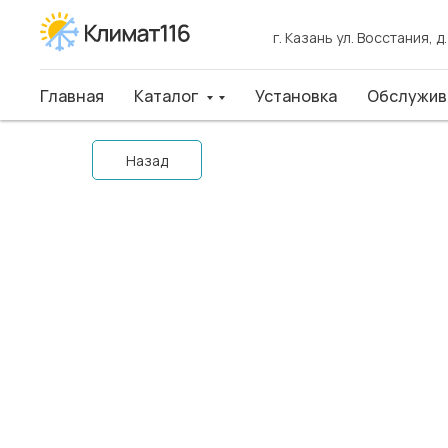
г. Казань ул. Восстания, д
г. Казань ул. Восстания, д
Главная
Главная
Каталог
Каталог
Установка
Установка
Обслуживан
Обслужив
Назад