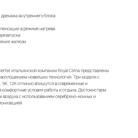
 дренажа внутреннего блока
пенсации в режиме нагрева
ерезапуска
жения жалюзи
erter итальянской компании Royal Clima представлены
 воплощением новейших технологий. Три модели с
 9K, 12K отлично впишутся в современные и
в комфортные условия работы и отдыха. Достоинством
и воздуха с использованием серебряно-ионных и
ионизацией.