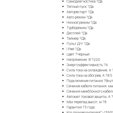
Самодиагностика ?Да
Теплый пуск ?Да
Авторестарт ?Да
Авто режим ?Да
Ночной режим ?Да
Турборежим ?Да
Дисплей ?Да
Таймер ?Да
Пульт Д/У ?Да
I Feel ?Да
Цвет ?Черный
Напряжение, В ?220
Энергоэффективность ?A
Сила тока на охлаждение, А 
Сила тока на обогрев, А ?8.5
Подключение питания ?Внут
Сечение кабеля питания, мм
Сечения межблочного кабеля
Автомат токовой защиты, А 
Max перепад высот, м ?8
Гарантия ?3 года
Код производителяНС-139