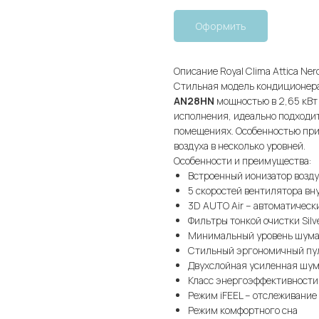
Оформить
Описание Royal Clima Attica N
Стильная модель кондиционер
AN28HN
мощностью в 2,65 кВт
исполнения, идеально подходи
помещениях. Особенностью при
воздуха в несколько уровней.
Особенности и преимущества:
Встроенный ионизатор возду
5 скоростей вентилятора вн
3D AUTO Air – автоматическ
Фильтры тонкой очистки Silve
Минимальный уровень шума 
Стильный эргономичный пул
Двухслойная усиленная шум
Класс энергоэффективности
Режим iFEEL – отслеживание
Режим комфортного сна