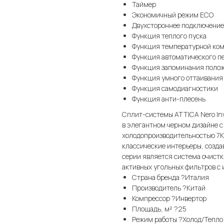
Таймер
Экономичный режим ECO
Двухстороннее подключение
Функция теплого пуска
Функция температурной ком
Функция автоматического п
Функция запоминания поло
Функция умного оттаивания
Функция самодиагностики
Функция анти-плесень
Сплит-системы ATTICA Nero Inv
в элегантном черном дизайне с
холодопроизводительностью 7K,
классические интерьеры, созда
серии является система очистк
активных угольных фильтров с 
Страна бренда ?Италия
Производитель ?Китай
Компрессор ?Инвертор
Площадь, м² ?25
Режим работы ?Холод/Тепло