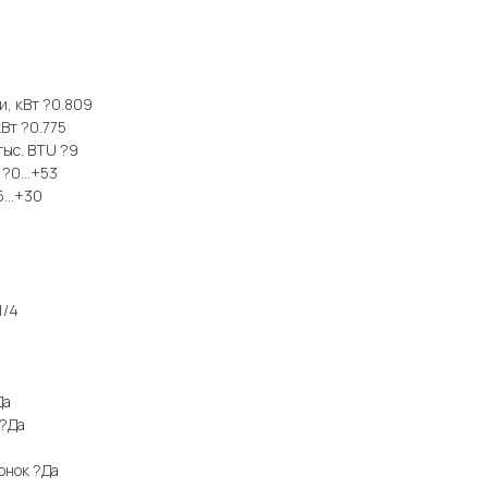
и, кВт ?0.809
Вт ?0.775
тыс. BTU ?9
 ?0...+53
5...+30
1/4
Да
 ?Да
онок ?Да