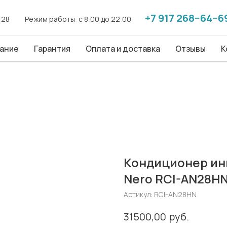
+7 917 268−64−6
+7 917 268−64−6
. 28
. 28
------
------
Режим работы: с 8:00 до 22:00
Режим работы: с 8:00 до 22:00
------
------
ие
ание
Гарантия
Гарантия
Оплата и доставка
Оплата и доставка
Отзывы
Отзывы
Конт
К
Кондиционер инв
Nero RCI-AN28H
Артикул:
RCI-AN28HN
руб.
31500,00