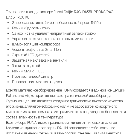
Технологии в кондиционере Funai Daijin RAC-DA35HP.D01/S/RAC-
DA35HP.D01/U
Энергоэффективный и озонобезопасный фреон R410a
Режим «Здоровый сон»
Самоочистка удаляет неприятный запах и грибки
Управление с пульта горизонтальными жалюзи
Шумоизоляция компрессора
4 сменных фильтра Smart Ion
Скрытый LED-дисплей
Защитная накладка на вентили
Защита от детей
Режим SMART FEEL
Противопылевой фильтр
Плазменная очистка воздуха
Все климатическое оборудование FUNAI создается в единой концепции
Future and Air, которая является стратегической идеей бренда.
Сутью концепции является создание для человека высокого качества
его жизни, для чего необходимо наличие здорового и комфортного
микроклимата по всем параметрам: чистота воздуха, его обновление и
состав, влажность и температура.
Все приборы FUNAI имеют реальные отличия от типовых аналогов.
Модели кондиционеров серии DAIJIN воплощают в себе новейшие
достижения науки, техники и технологий, тенденции дизайнерской