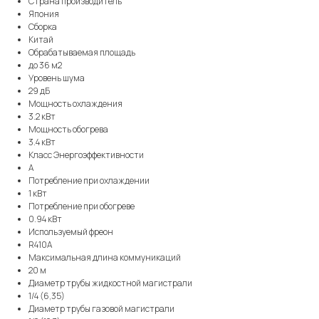
Страна производитель
Япония
Сборка
Китай
Обрабатываемая площадь
до 36 м2
Уровень шума
29 дБ
Мощность охлаждения
3.2 кВт
Мощность обогрева
3.4 кВт
Класс Энергоэффективности
A
Потребление при охлаждении
1 кВт
Потребление при обогреве
0.94 кВт
Используемый фреон
R410A
Максимальная длина коммуникаций
20 м
Диаметр трубы жидкостной магистрали
1/4 (6,35)
Диаметр трубы газовой магистрали