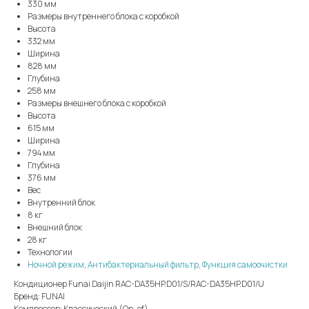
330 мм
Размеры внутреннего блока с коробкой
Высота
332 мм
Ширина
828 мм
Глубина
258 мм
Размеры внешнего блока с коробкой
Высота
615 мм
Ширина
794 мм
Глубина
376 мм
Вес
Внутренний блок
8 кг
Внешний блок
28 кг
Технологии
Ночной режим
,
Антибактериальный фильтр
,
Функция самоочистки
Кондиционер Funai Daijin RAC-DA35HP.D01/S/RAC-DA35HP.D01/U
Бренд: FUNAI
Компрессор: Классический (On-of)