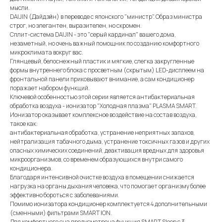
мысли.
DAIJIN (Дайдзи́н) в переводе с японского "министр". Образ министра
строг, но элегантен, выразителен, но скромен.
Сплит-система DAIJIN - это "серый кардинал" вашего дома,
незаметный, но очень важный помощник по созданию комфортного
микроклимата вокруг вас.
Глянцевый, белоснежный пластик и мягкие, слегка закругленные
формы внутреннего блока с просветным (скрытым) LED-дисплеем на
фронтальной панели приковывают внимание, а сам кондиционер
поражает набором функций.
Ключевой особенностью этой серии является антибактериальная
обработка воздуха - ионизатор "Холодная плазма" PLASMA SMART.
Ионизатор оказывает комплексное воздействие на состав воздуха,
такое как:
антибактериальная обработка, устранение неприятных запахов,
нейтрализация табачного дыма, устранение токсичных газов и других
опасных химических соединений, деактивация вредных для здоровья
микроорганизмов, со временем образующихся внутри самого
кондиционера.
Благодаря интенсивной очистке воздуха в помещении снижается
нагрузка на органы дыхания человека, что помогает организму более
эффективно бороться с заболеваниями.
Помимо ионизатора кондиционер комплектуется 4 дополнительными
(сменными) фильтрами SMART ION.
Для комфортного сна предусмотрена функция SMART Sleep с 3