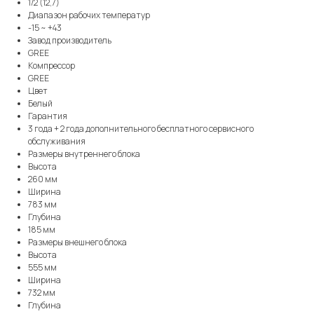
1/2 (12,7)
Диапазон рабочих температур
-15 ~ +43
Завод производитель
GREE
Компрессор
GREE
Цвет
Белый
Гарантия
3 года + 2 года дополнительного бесплатного сервисного
обслуживания
Размеры внутреннего блока
Высота
260 мм
Ширина
783 мм
Глубина
185 мм
Размеры внешнего блока
Высота
555 мм
Ширина
732 мм
Глубина