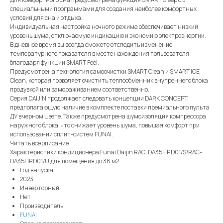
специальными программами для создания наиболее комфортных
условий для сна и отдыха.
Индивидуальная настройка ночного режима обеспечивает низкий
уровень шума, отключаемую индикацию и экономию электроэнергии.
В дневное время вы всегда сможете отследить изменение
температурного показателя в месте нахождения пользователя
благодаря функции SMART Feel.
Предусмотрена технология самоочистки SMART Clean и SMART ICE
Clean, которая позволяет очистить теплообменник внутреннего блока
продувкой или замораживанием соответственно.
Серия DAIJIN продолжает следовать концепции DARK CONCEPT,
предполагающую наличие в комплекте поставки премиального пульта
ДУ в черном цвете. Также предусмотрена шумоизоляция компрессора
наружного блока, что снижает уровень шума, повышая комфорт при
использовании сплит-систем FUNAI.
Читать все описание
Характеристики кондиционера Funai Daijin RAC-DA35HP.D01/S/RAC-
DA35HP.D01/U для помещения до 36 м2
Год выпуска
2023
Инверторный
Нет
Производитель
FUNAI