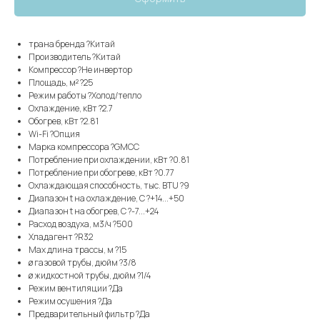
трана бренда ?Китай
Производитель ?Китай
Компрессор ?Не инвертор
Площадь, м² ?25
Режим работы ?Холод/тепло
Охлаждение, кВт ?2.7
Обогрев, кВт ?2.81
Wi-Fi ?Опция
Марка компрессора ?GMCC
Потребление при охлаждении, кВт ?0.81
Потребление при обогреве, кВт ?0.77
Охлаждающая способность, тыс. BTU ?9
Диапазон t на охлаждение, С ?+14...+50
Диапазон t на обогрев, С ?-7...+24
Расход воздуха, м3/ч ?500
Хладагент ?R32
Max длина трассы, м ?15
ø газовой трубы, дюйм ?3/8
ø жидкостной трубы, дюйм ?1/4
Режим вентиляции ?Да
Режим осушения ?Да
Предварительный фильтр ?Да