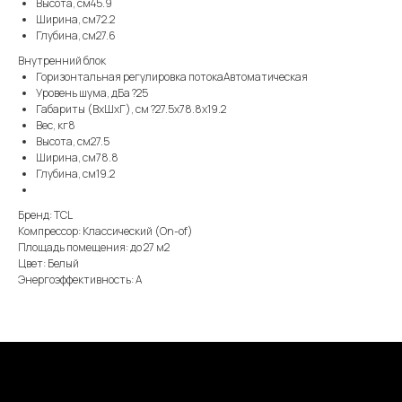
Высота, см45.9
Ширина, см72.2
Глубина, см27.6
Внутренний блок
Горизонтальная регулировка потокаАвтоматическая
Уровень шума, дБа ?25
Габариты (ВхШхГ), см ?27.5x78.8x19.2
Вес, кг8
Высота, см27.5
Ширина, см78.8
Глубина, см19.2
Бренд: TCL
Компрессор: Классический (On-of)
Площадь помещения: до 27 м2
Цвет: Белый
Энергоэффективность: А