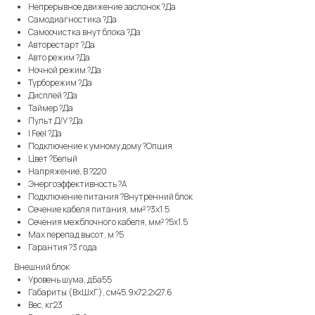
Непрерывное движение заслонок ?Да
Самодиагностика ?Да
Самоочистка внут блока ?Да
Авторестарт ?Да
Авто режим ?Да
Ночной режим ?Да
Турборежим ?Да
Дисплей ?Да
Таймер ?Да
Пульт Д/У ?Да
I Feel ?Да
Подключение к умному дому ?Опция
Цвет ?Белый
Напряжение, В ?220
Энергоэффективность ?A
Подключение питания ?Внутренний блок
Сечение кабеля питания, мм² ?3x1.5
Сечения межблочного кабеля, мм² ?5x1.5
Max перепад высот, м ?5
Гарантия ?3 года
Внешний блок
Уровень шума, дБа55
Габариты (ВхШхГ), см45.9x72.2x27.6
Вес, кг23