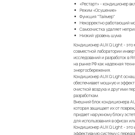
«Рестарт» - кондиционер вк
Режим «Осушение»
Функция "Таймер"
Некорректно работающий мо
Самоочистка удаляет неприя
Низкий уровень шума
Кондиционер AUX Q Light - это
совместной лаборатории инверто
исследований и разработок в Я
на рынке РФ как надежная тех
энергосбережения.
Кондиционер AUX Q Light осна
обеспечивает мощную и эффекти
очисткой воздуха и другими п
разработкам.
Внешний блок кондиционера AU
которая защищает их от повре
придает наружному блоку эстет
для использования в офисах ил
Кондиционер AUX Q Light - это
эффективную систему с передо