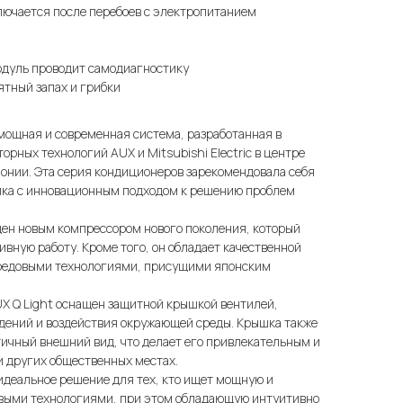
лючается после перебоев с электропитанием
дуль проводит самодиагностику
тный запах и грибки
 мощная и современная система, разработанная в
рных технологий AUX и Mitsubishi Electric в центре
понии. Эта серия кондиционеров зарекомендовала себя
ника с инновационным подходом к решению проблем
щен новым компрессором нового поколения, который
вную работу. Кроме того, он обладает качественной
ередовыми технологиями, присущими японским
X Q Light оснащен защитной крышкой вентилей,
ждений и воздействия окружающей среды. Крышка также
ичный внешний вид, что делает его привлекательным и
и других общественных местах.
 идеальное решение для тех, кто ищет мощную и
выми технологиями, при этом обладающую интуитивно