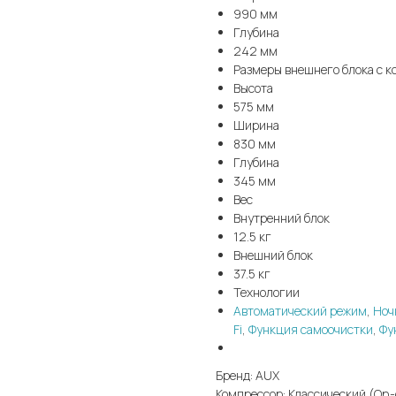
990 мм
Глубина
242 мм
Размеры внешнего блока с к
Высота
575 мм
Ширина
830 мм
Глубина
345 мм
Вес
Внутренний блок
12.5 кг
Внешний блок
37.5 кг
Технологии
Автоматический режим
,
Ноч
Fi
,
Функция самоочистки
,
Фу
Бренд: AUX
Компрессор: Классический (On-