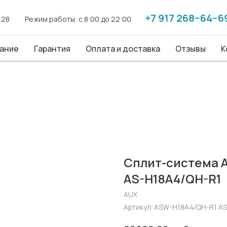
+7 917 268−64−6
+7 917 268−64−6
. 28
. 28
------
------
Режим работы: с 8:00 до 22:00
Режим работы: с 8:00 до 22:00
------
------
ие
ание
Гарантия
Гарантия
Оплата и доставка
Оплата и доставка
Отзывы
Отзывы
Конт
К
Сплит-система A
AS-H18A4/QH-R1
AUX
Артикул:
ASW-H18A4/QH-R1 AS