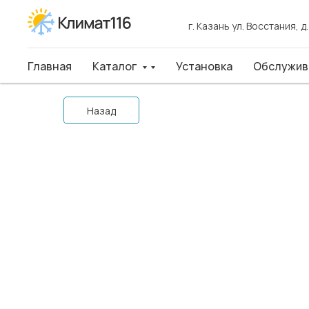
г. Казань ул. Восстания, д
г. Казань ул. Восстания, д
Главная
Главная
Каталог
Каталог
Установка
Установка
Обслуживан
Обслужив
Назад