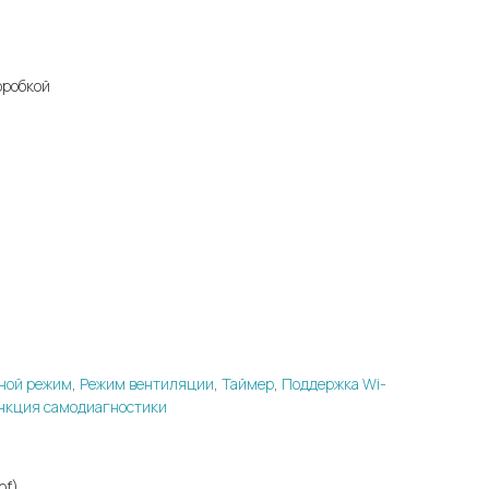
оробкой
ной режим
,
Режим вентиляции
,
Таймер
,
Поддержка Wi-
нкция самодиагностики
of)