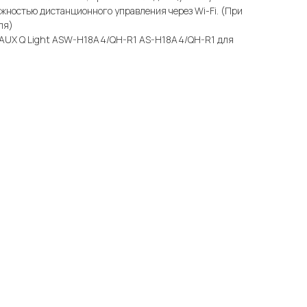
жностью дистанционного управления через Wi-Fi. (При
ля)
 AUX Q Light ASW-H18A4/QH-R1 AS-H18A4/QH-R1 для