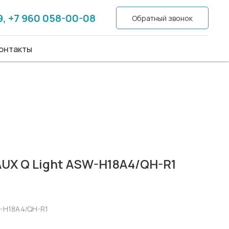
9, +7 960 058-00-08
9, +7 960 058-00-08
Обратный звонок
Обратный звонок
акты
онтакты
UX Q Light ASW-H18A4/QH-R1
-H18A4/QH-R1