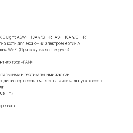
UX Q Light ASW-H18A4/QH-R1 AS-H18A4/QH-R1
тивности для экономии электроэнергии А
ью Wi-Fi (При покупке доп. модуля)
ентилятора «FAN»
онтальными и вертикальными жалюзи
Кондиционер переключается на минимальную скорость
или
ue Fin»
дренажа