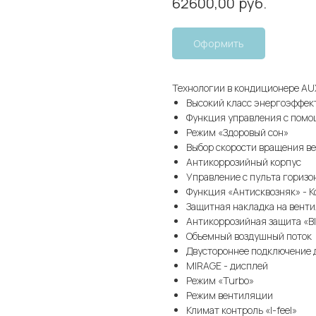
руб.
62600,00
Оформить
Технологии в кондиционере A
Высокий класс энергоэффек
Функция управления с помощ
Режим «Здоровый сон»
Выбор скорости вращения в
Антикоррозийный корпус
Управление с пульта гориз
Функция «Антисквозняк» - 
Защитная накладка на вент
Антикоррозийная защита «Bl
Объемный воздушный поток
Двустороннее подключение 
MIRAGE - дисплей
Режим «Turbo»
Режим вентиляции
Климат контроль «I-feel»